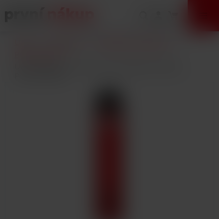
VÝPRODEJ
Úvod
E-Cigarety
Elektronické cigarety
POD systémy
Uwell Caliburn G2 elektronická cigareta 750mAh
Pyrrole Scarlet