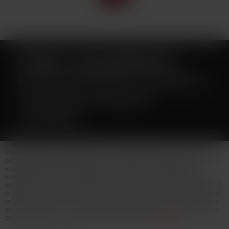
UWELL CALIBURN G2
ELEKTRONICKÁ CIGARETA
750MAH PYRROLE
SCARLET
Uwell představuje elektronickou cigaretu Caliburn G2, která je
odborníky na vaping považována za nejpropracovanější model této
veleúspěšné řady. Tělo baterie je vybaveno monočlánkem o
kapacitě 750mAh, LED indikátorem stavu nabití, automatickým
spínačem a moderním USB-C portem pro rychlé nabití. Cartridge G2
o objemu 2ml disponuje inovativní regulací přívodu vzduchu pomocí
regulačního kolečka - nejlepší nastavení chuti liquidu. Žhavicí hlavy
jsou kompatibilní s řadou Caliburn G (0,8ohm a 1ohm) a novinkou o
odporu 1,2ohm... Více info v detailním popisu
Celý popis