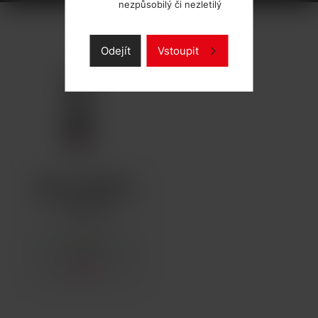
nezpůsobilý či nezletilý
Odejít
Vstoupit
UWELL CALIBURN G
ŽHAVICÍ HLAVA MESH
0,8OHM
SKLADEM
62 Kč