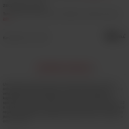
ZBOŽÍ NENÍ NA PRODEJ
Toto zboží není možné koupit. Prohlédněte si podobné produkty
zde
.
Katalogové číslo: 132426
INFORMACE O PRODUKTU
Uwell představuje elektronickou cigaretu Caliburn G2, která je
odborníky na vaping považována za nejpropracovanější model této
veleúspěšné řady. Tělo baterie je vybaveno monočlánkem o
kapacitě 750mAh, LED indikátorem stavu nabití, automatickým
spínačem a moderním USB-C portem pro rychlé nabití. Cartridge G2
o objemu 2ml disponuje inovativní regulací přívodu vzduchu pomocí
regulačního kolečka - nejlepší nastavení chuti liquidu. Žhavicí hlavy
jsou kompatibilní s řadou Caliburn G (0,8ohm a 1ohm) a novinkou o
odporu 1,2ohm