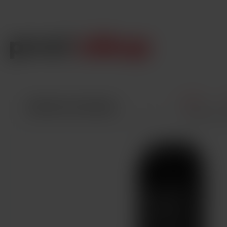
Úvod
VŠECHNY KATEGORIE
Smoktech No