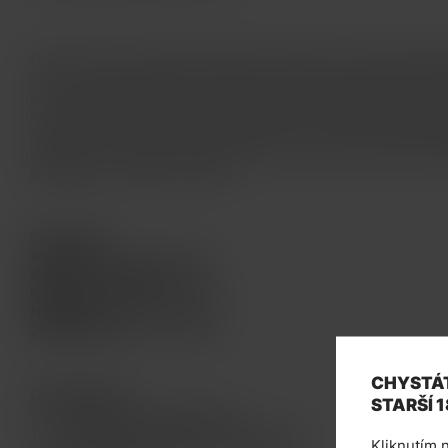
Není určeno pro náplně obsahující nikotin! Druhá řada obl
Nord s nastavitelným výkonem až 40W. Ergonomické tělo b
monočlánkem 1500mAh a 0,69 palcovým displejem, který 
hodnot a zobrazuje všechny potřebné informace. Nabíjení z
nabízí dva typy cartridgí o objemu 4,5ml pro žhavicí hlavy
budete mít na výběr dvě žhavicí hlavy, a to MTL Nord DC 
RPM Mesh o odporu 0,4ohm.
Parametry:
Rozměr:
95x30,5x20mm
Kapacita cartridge:
4,5ml
Kapacita baterie:
1500mAh
Nabíjení:
Micro USB vstup
Žhavicí hlavy:
Nord a RPM
CHYSTÁT
Obsah balení:
STARŠÍ 1
1 x E-cigareta Smoktech Nord
1 x Cartridge RPM (RPM Mesh 0,4ohm)
Kliknutím n