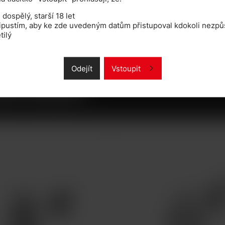
dospělý, starší 18 let
ipustím, aby ke zde uvedeným datům přistupoval kdokoli nezpůs
tilý
Odejít
Vstoupit
M HODIT