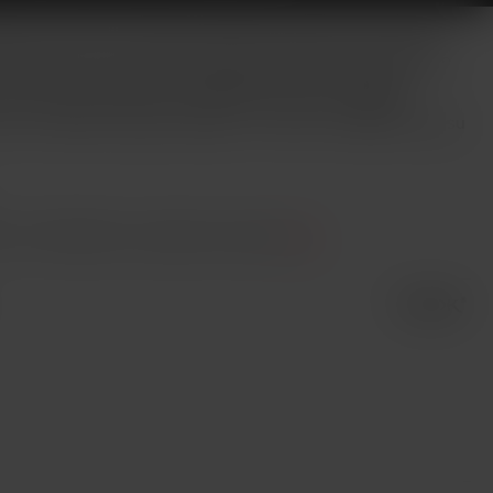
hující nikotin! Druhá řada oblíbené elektronické cigarety
ným výkonem až 40W. Ergonomické tělo baterie disponuje
00mAh a 0,69 palcovým displejem, který umožňuje
t a zobrazuje všechny potřebné informace. Nabíjení
rd 2 nabízí dva typy cartridgí... Více info v detailním popisu
it. Prohlédněte si podobné produkty
zde
.