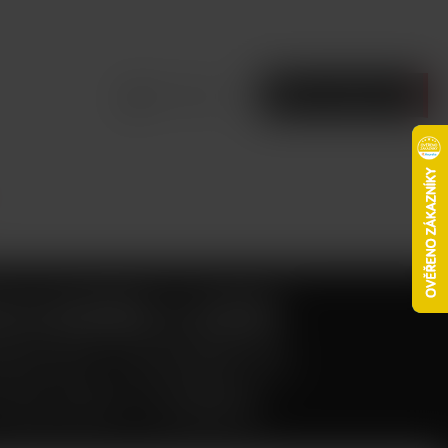
Přihlásit se
Prázdný košík
H NORD 2 40W
NICKÁ CIGARETA
 BLACK COBRA