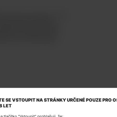
íbené elektronické cigarety Smoktech
aterie disponuje vestavěným
umožňuje jednoduché nastavení
ajišťuje micro USB vstup. Nord 2
 RPM a Nord. V základním balení
0,8ohm a masivního výrobce páry
E SE VSTOUPIT NA STRÁNKY URČENÉ POUZE PRO 
8 LET
a tlačítko "Vstoupit" prohlašuji, že: