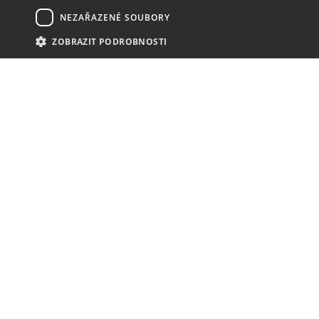
NEZAŘAZENÉ SOUBORY
ZOBRAZIT PODROBNOSTI
NOVINKY
NIC VÁM NEUNIKNE
KONTAKT
MAVEX, spol. s. r. o.
Jateční 169
760 01 Zlín
8,00 - 16,00 (po - pá)
+420 577 012 626