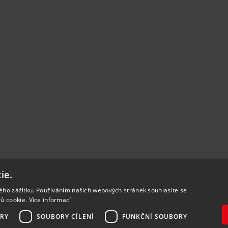
ie.
kého zážitku. Používáním našich webových stránek souhlasíte se
rů cookie.
Více informací
RY
SOUBORY CÍLENÍ
FUNKČNÍ SOUBORY