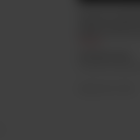
Není určeno pro náplně obsa
Smoktech Nord s nastavitel
vestavěným monočlánkem 15
jednoduché nastavení hodno
zajišťuje micro USB vstup. No
Celý popis
ZBOŽÍ NENÍ NA PRODEJ
Toto zboží není možné koup
Katalogové číslo: 133394
Y