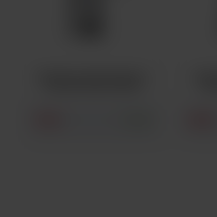
SMOKTECH NORD MESH MTL
SMOK
ŽHAVICÍ HLAVA 0,8OHM
ŽHA
70 Kč
69 Kč
SKLADEM