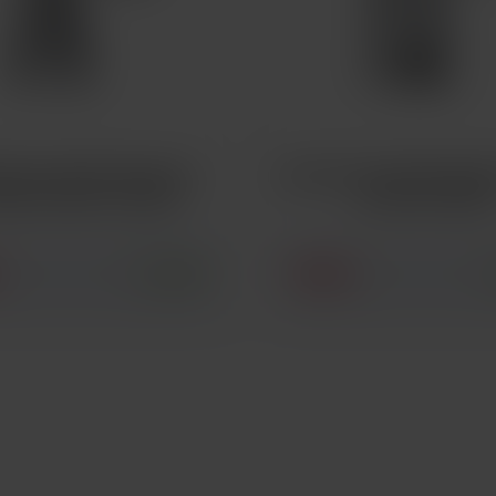
TECH NORD REGULAR
SMOKTECH NORD MESH 
VICÍ HLAVA 1,4OHM
HLAVA 0,6OHM
70 Kč
SKLADEM