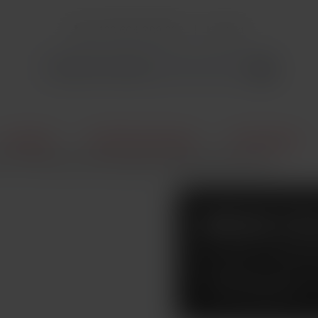
+420 604 309 903
Kontakt
E-Cigarety
Elektronické cigarety
POD systémy
rd 2 40W elektronická cigareta 1500mAh Black Cobra
SMOKTEC
ELEKTRO
1500MAH