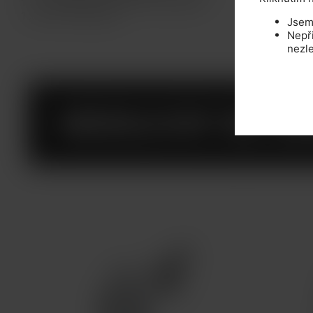
1 x Cartridge Nord (Nord DC 0,8ohm)
1 x Micro USB kabel
Jsem 
Nepř
nezle
MOHLO BY SE VÁ