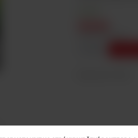
SKLADEM
155 Kč
cena bez DPH: 128,1 Kč
-
+
Vložit d
Katalogové číslo: 24818
Y