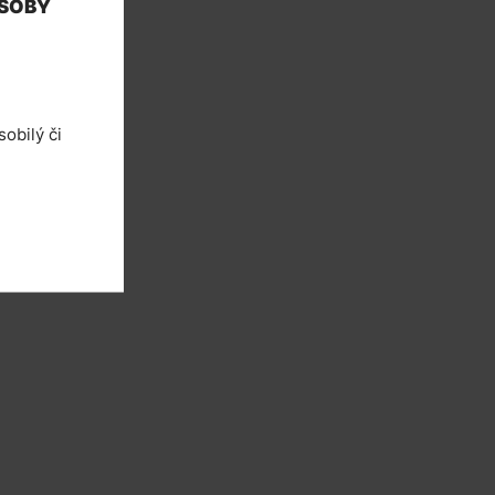
OSOBY
obilý či