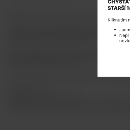
CHYSTÁT
STARŠÍ 1
Kapalná náplň pro všechny elektronické cigarety od nejpopulárnějšího výr
Kliknutím n
Tyto náplně od výrobce Dekang Biotechnology jsou nejprodávanější po ce
Jsem 
zajišťuje správnou hustotu a vynikající autentickou chuť, neprotékají a n
Nepř
poskytne požitek jako při kouřní klasických cigaret.
nezle
Můžete nimi doplňovat elektronické cigarety, doutníky, dýmky. Také jso
páry (cartomizérú, atomizérú aj.). E-liquid a jeho balení splňuje legislat
splňuje všechny certifikáty pro prodej v EU.
Tento výrobek není vhodný pro těhotné ženy a kojící matky. Zákaz prode
Obsah lahvičky: 10ml
Množství (intenzita) nikotinu: 0 –18mg
Kompatibilita: se všemi typy elektronických cigaret, e-doutníkú, e-dý
Použití: do všech typú náplní, cartomizéru, echomizéru, giantomizéru