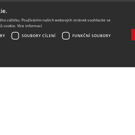
ie.
kého zážitku. Používáním našich webových stránek souhlasíte se
rů cookie.
Více informací
RY
SOUBORY CÍLENÍ
FUNKČNÍ SOUBORY
Zaregistrovat
Souhlasím se
zpracováním osobních údajů
.
DOPRAVA A PLATBA