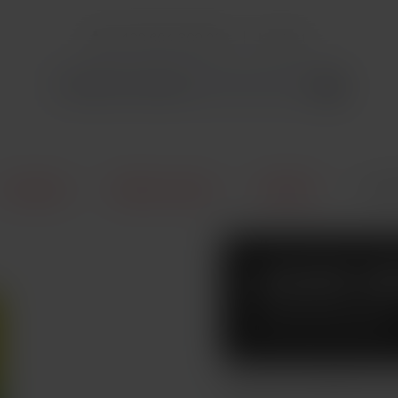
+420 604 309 903
Kontakt
E-Cigarety
Náplně / Liquidy
DEKANG
Liqui
LIQUID D
(ANANAS)
Exotická chuť sladkého ana