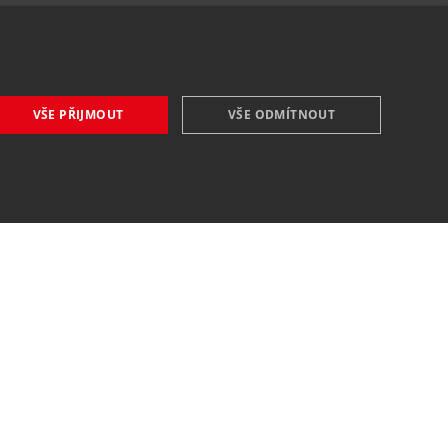
VŠE PŘIJMOUT
VŠE ODMÍTNOUT
VŠE O NÁKUPU