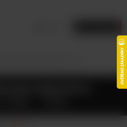
Přihlásit se
Prázdný košík
d Dekang Pineapple (Ananas) 10ml - 11mg
EKANG PINEAPPLE
 10ML - 11MG
nsu.
Celý popis