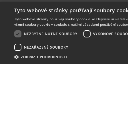
Tyto webové stránky používají soubory cook
Tyto webové stránky používají soubory cookie ke zlepšení uživatels
všemi soubory cookie v souladu s našimi zásadami používání soubo
NEZBYTNĚ NUTNÉ SOUBORY
VÝKONOVÉ SOUBO
NEZAŘAZENÉ SOUBORY
ZOBRAZIT PODROBNOSTI
NOVINKY
NIC VÁM NEUNIKNE
KONTAKT