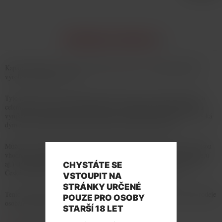
INFORMACE O PRODUKTU
Kapalná náplň pro všechny elektronické cigarety od nejpopulárnějšího
výrobce e-liquidů na světě.
Tyto náplně od výrobce Dekang Biotechnology jsou nejprodávanější po
celém světě. Nejsou nijak upravovány, což zajišťuje správnou hustotu a
vynikající autentickou chuť, neprotékají a neucítíte žádne pachutě. Vysoká
dýmivost poskytne požitek jako při kouřní klasických cigaret.
Můžete nimi doplňovat elektronické cigarety, doutníky, dýmky. Také jsou
vhodné pro předplněné systémy pro tvorbu páry (cartomizérú, atomizérú
aj.). E-liquid a jeho balení splňuje legislativní požadavky pro prodej v
CHYSTÁTE SE
České republice a splňuje všechny certifikáty pro prodej v EU.
VSTOUPIT NA
STRÁNKY URČENÉ
Tento výrobek není vhodný pro těhotné ženy a kojící matky. Zákaz prodeje
POUZE PRO OSOBY
osobám mladším 18ti let!
STARŠÍ 18 LET