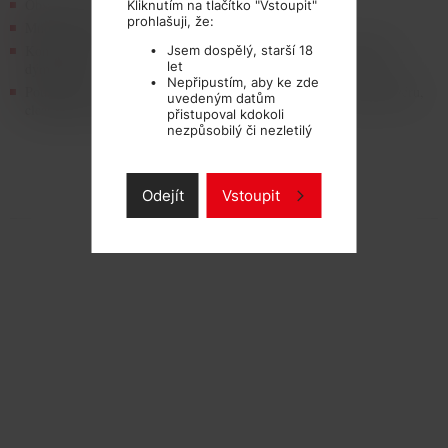
Obsah lahvičky: 10ml
Kliknutím na tlačítko "Vstoupit"
prohlašuji, že:
Množství (intenzita) nikotinu: 0 –18mg
Kompatibilita: se všemi typy elektronických cigaret, e-doutníkú, e-
Jsem dospělý, starší 18
let
dýmek apod.
Nepřipustím, aby ke zde
Použití: do všech typú náplní, cartomizéru, echomizéru, giantomizéru,
uvedeným datům
clearomizéru, smokymizéru, tank-systému apod
přistupoval kdokoli
nezpůsobilý či nezletilý
TECHNICKÉ PARAMETRY
Odejít
Vstoupit