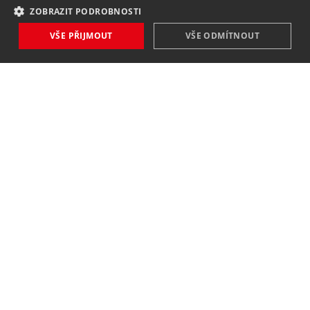
ZOBRAZIT PODROBNOSTI
VŠE PŘIJMOUT
VŠE ODMÍTNOUT
NOVINKY
NIC VÁM NEUNIKNE
Zaregistrovat
Souhlasím se
zpracováním osobních údajů
.
KONTAKT
MAVEX, spol. s. r. o.
Jateční 169
760 01 Zlín