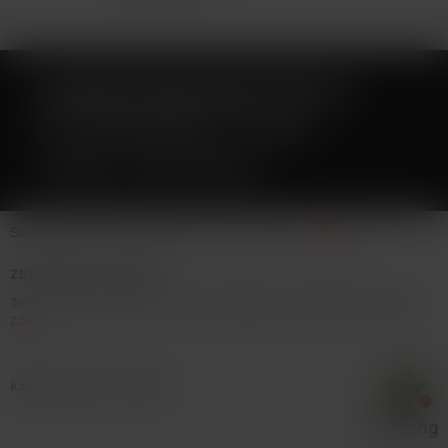
LIQUID DEKANG FIFTY
STRAWBERRY 10ML -
11MG (JAHODA)
Sladká jahoda, nejoblíbenější ovocná příchuť.
Celý popis
ZBOŽÍ NENÍ NA PRODEJ
Toto zboží není možné koupit. Prohlédněte si podobné produkty
zde
.
Katalogové číslo: 132940