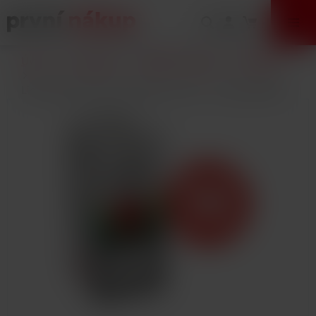
VÝPRODEJ
Úvod
E-Cigarety
Náplně / Liquidy
DEKANG
Liquid Dekang Fifty Strawberry 10ml - 11mg (Jahoda)