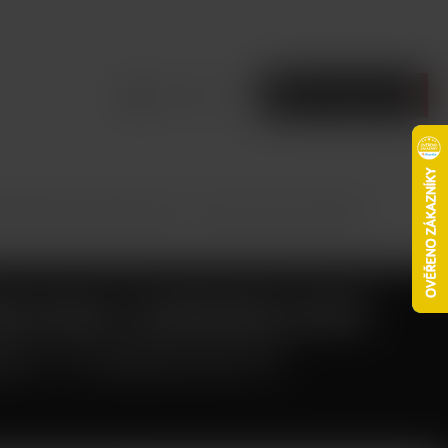
Přihlásit se
Prázdný košík
d Dekang Cheesecake 10ml - 6mg (Tvarohový koláč)
DEKANG CHEESECAKE
6MG (TVAROHOVÝ