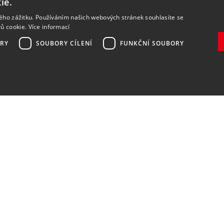
ie.
kého zážitku. Používáním našich webových stránek souhlasíte se
rů cookie.
Více informací
RY
SOUBORY CÍLENÍ
FUNKČNÍ SOUBORY
Zaregistrovat
Souhlasím se
zpracováním osobních údajů
.
DOPRAVA A PLATBA