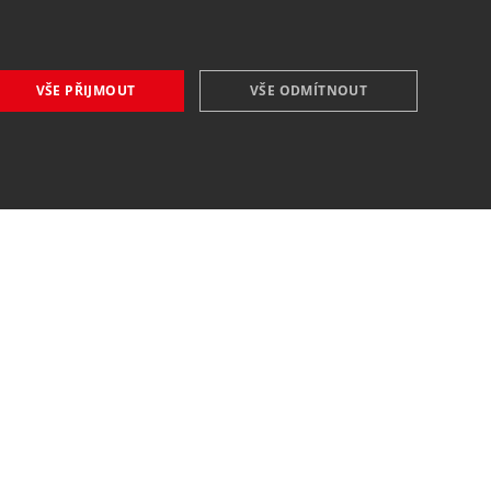
VŠE PŘIJMOUT
VŠE ODMÍTNOUT
VŠE O NÁKUPU
O nás
Obchodní podmínky
Reklamační řád
Reklamace