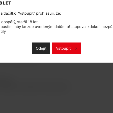
8 LET
obce e-liquidů na světě.
a tlačítko "Vstoupit" prohlašuji, že:
lém světě. Nejsou nijak upravovány, což
dospělý, starší 18 let
eucítíte žádne pachutě. Vysoká dýmivost
ipustím, aby ke zde uvedeným datům přistupoval kdokoli nezpůs
tilý
u vhodné pro předplněné systémy pro tvorbu
ivní požadavky pro prodej v České republice a
Odejít
Vstoupit
je osobám mladším 18ti let!
mek apod.
, clearomizéru, smokymizéru, tank-systému apod