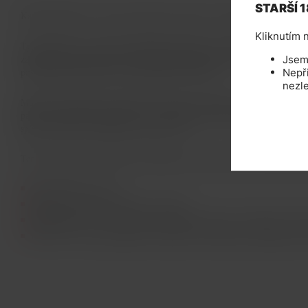
STARŠÍ 1
Kapalná náplň pro všechny elektronické cigarety od nejpopulárnějšího výr
Kliknutím n
Tyto náplně od výrobce Dekang Biotechnology jsou nejprodávanější po ce
Jsem 
zajišťuje správnou hustotu a vynikající autentickou chuť, neprotékají a n
Nepř
poskytne požitek jako při kouřní klasických cigaret.
nezle
Můžete nimi doplňovat elektronické cigarety, doutníky, dýmky. Také jso
páry (cartomizérú, atomizérú aj.). E-liquid a jeho balení splňuje legislat
splňuje všechny certifikáty pro prodej v EU.
Tento výrobek není vhodný pro těhotné ženy a kojící matky. Zákaz prode
Obsah lahvičky: 10ml
Množství (intenzita) nikotinu: 0 –18mg
Kompatibilita: se všemi typy elektronických cigaret, e-doutníkú, e-dý
Použití: do všech typú náplní, cartomizéru, echomizéru, giantomizéru