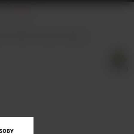
láče.
Celý popis
it. Prohlédněte si podobné produkty
zde
.
OSOBY