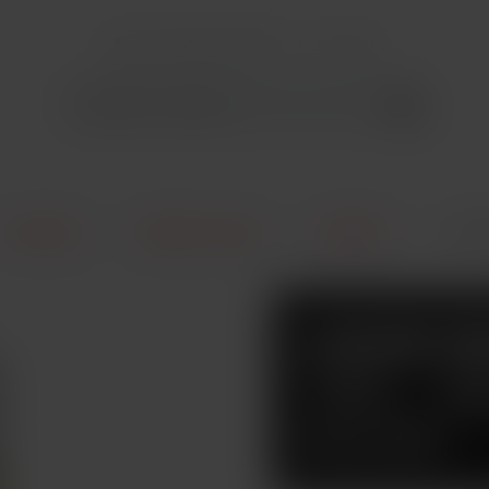
+420 604 309 903
Kontakt
E-Cigarety
Náplně / Liquidy
DEKANG
Liqui
LIQUID 
10ML - 
KOLÁČ)