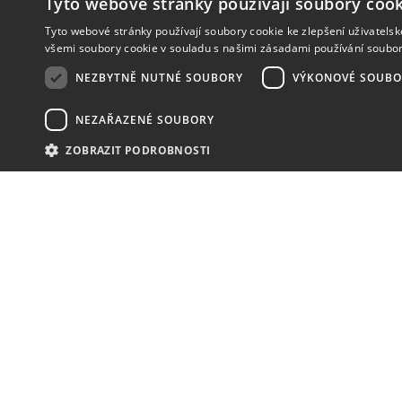
Tyto webové stránky používají soubory cook
Tyto webové stránky používají soubory cookie ke zlepšení uživatels
všemi soubory cookie v souladu s našimi zásadami používání soubo
NEZBYTNĚ NUTNÉ SOUBORY
VÝKONOVÉ SOUBO
NEZAŘAZENÉ SOUBORY
ZOBRAZIT PODROBNOSTI
NOVINKY
NIC VÁM NEUNIKNE
KONTAKT
MAVEX, spol. s. r. o.