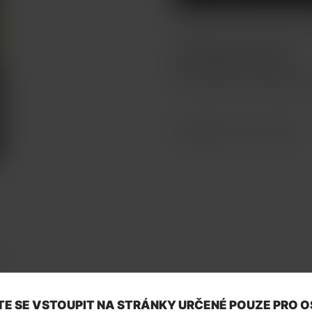
Sladká chuť tvarohového ko
ZBOŽÍ NENÍ NA PRODEJ
Toto zboží není možné koup
Katalogové číslo: 132923
Y
E SE VSTOUPIT NA STRÁNKY URČENÉ POUZE PRO 