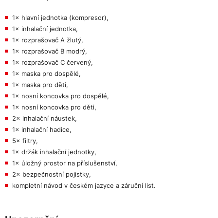
1× hlavní jednotka (kompresor),
1× inhalační jednotka,
1× rozprašovač A žlutý,
1× rozprašovač B modrý,
1× rozprašovač C červený,
1× maska pro dospělé,
1× maska pro děti,
1× nosní koncovka pro dospělé,
1× nosní koncovka pro děti,
2× inhalační náustek,
1× inhalační hadice,
5× filtry,
1× držák inhalační jednotky,
1× úložný prostor na příslušenství,
2× bezpečnostní pojistky,
kompletní návod v českém jazyce a záruční list.