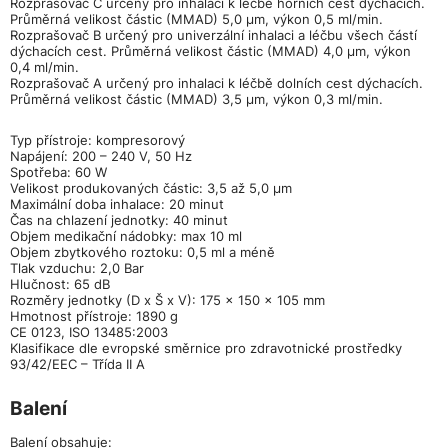
Rozprašovač C určený pro inhalaci k léčbě horních cest dýchacích.
Průměrná velikost částic (MMAD) 5,0 µm, výkon 0,5 ml/min.
Rozprašovač B určený pro univerzální inhalaci a léčbu všech částí
dýchacích cest. Průměrná velikost částic (MMAD) 4,0 µm, výkon
0,4 ml/min.
Rozprašovač A určený pro inhalaci k léčbě dolních cest dýchacích.
Průměrná velikost částic (MMAD) 3,5 µm, výkon 0,3 ml/min.
Typ přístroje: kompresorový
Napájení: 200 – 240 V, 50 Hz
Spotřeba: 60 W
Velikost produkovaných částic: 3,5 až 5,0 µm
Maximální doba inhalace: 20 minut
Čas na chlazení jednotky: 40 minut
Objem medikační nádobky: max 10 ml
Objem zbytkového roztoku: 0,5 ml a méně
Tlak vzduchu: 2,0 Bar
Hlučnost: 65 dB
Rozměry jednotky (D x Š x V): 175 × 150 × 105 mm
Hmotnost přístroje: 1890 g
CE 0123, ISO 13485:2003
Klasifikace dle evropské směrnice pro zdravotnické prostředky
93/42/EEC – Třída II A
Balení
Balení obsahuje: