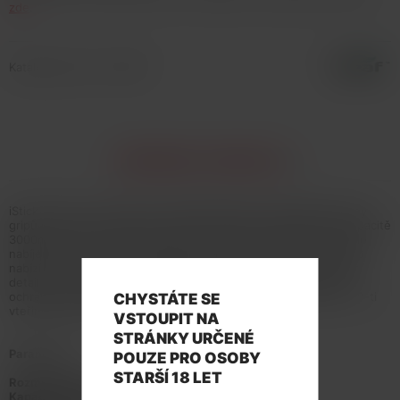
zde
.
Katalogové číslo: 134060
INFORMACE O PRODUKTU
iStick T80 je novým členem nejpopulárnější a nejoblíbenější řady
gripů od Eleaf. Celokovové tělo ukrývá vestavěnou baterii o kapacitě
3000mAh, která je podporována inovativním systémem rychlého
nabíjení QC3.0 s dobou nabíjení pouhých 90-ti minut. iStick T80
nabízí nastavitelný výkon až 80W. Přehledný OLED displej nabízí
detailní informace o nastavení. Mezi jeho další přednosti patří
ochrana proti zkratu, přehřátí, přežhavení, nízkému odporu a 10-ti
CHYSTÁTE SE
vteřinová ochrana žhavení
VSTOUPIT NA
STRÁNKY URČENÉ
Parametry:
POUZE PRO OSOBY
STARŠÍ 18 LET
Rozměry gripu:
36x28x78mm
Kapacita baterie:
3000mAh