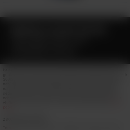
ISMOKA-ELEAF ISTICK
T80 GRIP EASY KIT
3000MAH BLUE
iStick T80 je novým členem nejpopulárnější a nejoblíbenější řady
gripů od Eleaf. Celokovové tělo ukrývá vestavěnou baterii o kapacitě
3000mAh, která je podporována inovativním systémem rychlého
nabíjení QC3.0 s dobou nabíjení pouhých 90-ti minut. iStick T80
nabízí nastavitelný výkon až 80W. Přehledný OLED displej nabízí
detailní informace o nastavení. Mezi jeho další přednosti patří
ochrana proti zkratu, přehřátí, přežhavení, nízkému odporu a 10-ti
vteřinová ochrana žhavení... Více info v detailním nastavení
Celý
popis
ZBOŽÍ NENÍ NA PRODEJ
Toto zboží není možné koupit. Prohlédněte si podobné produkty