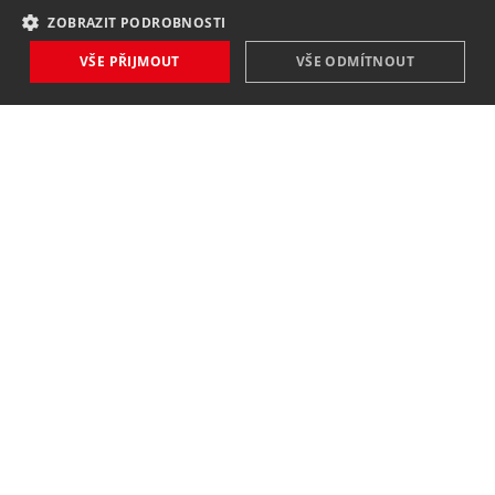
ZOBRAZIT PODROBNOSTI
VŠE PŘIJMOUT
VŠE ODMÍTNOUT
NOVINKY
NIC VÁM NEUNIKNE
Zaregistrovat
Souhlasím se
zpracováním osobních údajů
.
KONTAKT
MAVEX, spol. s. r. o.
Jateční 169
760 01 Zlín