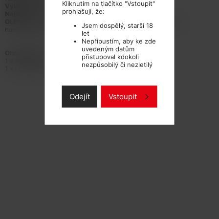
Kliknutím na tlačítko "Vstoupit"
Výkon:
1W až 80W
prohlašuji, že:
Nabíjení:
USB-C vstup
OLED displej
: Zobrazuje stav nabití gripu, odpor atomizeru,
Jsem dospělý, starší 18
nastavený výkon, napětí a teplotu
let
Nepřipustím, aby ke zde
uvedeným datům
Obsah balení:
přistupoval kdokoli
1 x iStick T80 grip
nezpůsobilý či nezletilý
1 x USB-C kabel
Odejít
Vstoupit
TECHNICKÉ PARAMETRY