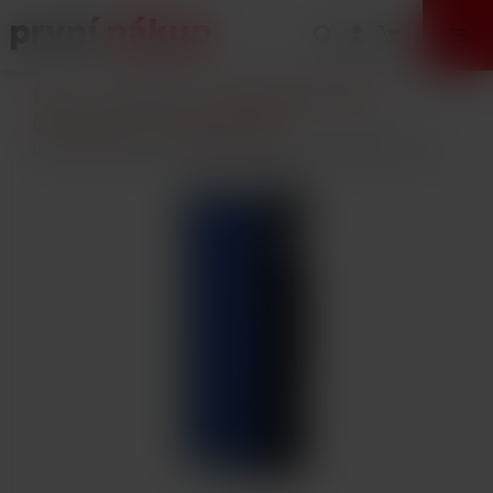
VÝPRODEJ
Úvod
E-Cigarety
Elektronické cigarety
Gripy a mody
Kompletní sady
iSmoka-Eleaf iStick T80 Grip Easy Kit 3000mAh Blue