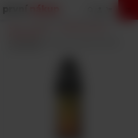
VÝPRODEJ
Úvod
E-Cigarety
Elektronické cigarety
POD systémy
Elf Bar FB1000 Pod elektronická cigareta 1000mAh
Sunset Yellow