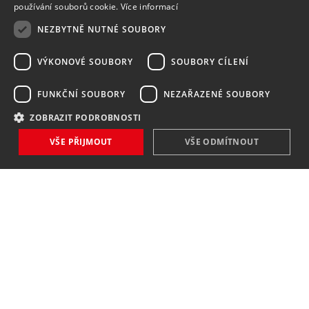
používání souborů cookie.
Více informací
NEZBYTNĚ NUTNÉ SOUBORY
VÝKONOVÉ SOUBORY
SOUBORY CÍLENÍ
FUNKČNÍ SOUBORY
NEZAŘAZENÉ SOUBORY
ZOBRAZIT PODROBNOSTI
VŠE PŘIJMOUT
VŠE ODMÍTNOUT
NOVINKY
NIC VÁM NEUNIKNE
Zaregistrovat
Souhlasím se
zpracováním osobních údajů
.