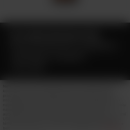
ELF BAR FB1000 POD
ELEKTRONICKÁ CIGARETA
1000MAH SUNSET
YELLOW
Není určeno pro náplně obsahující nikotin! Elf Bar představuje
kompaktní POD systém FB1000 s příjemnou kapacitou baterie a
praktickým designem. Designové tělo e-cigarety disponuje
integrovanou baterií o kapacitě 1000mAh, která vydrží spolehlivě
nabitá běžnému vaperovi po celý den. Uprostřed barevného panelu
najdete spínací tlačítko, které můžete spolu se systémem
automatického potahu využít dle libosti. O nabíjení se stará moderní
USB-C port. Zařízení je velmi kompaktní, takže ho můžete nosit v
téměř každé kapse nebo můžete využít elegantní kovový řetízek v
balení a nosit ho na krku... více info v detailním popisu
Celý popis