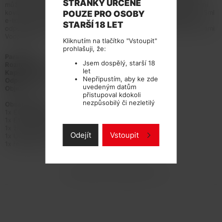
STRÁNKY URČENÉ
můžete nosit v téměř každé kapse, nebo můžete využít elegantní
kovový řetízek v balení a nosit ho na krku. Cartridge pojme až 3,5ml
POUZE PRO OSOBY
e-liquidu. V základním balení naleznete meshed žhavící hlavu o
STARŠÍ 18 LET
odporu 0,8ohm. Velkým plusem je kompatibilita se žhavicími hlavami
Voopoo PnP.
Kliknutím na tlačítko "Vstoupit"
prohlašuji, že:
Parametry:
Jsem dospělý, starší 18
Rozměry:
87 x 28,4 x 28mm
let
Kapacita baterie:
1000mAh
Nepřipustím, aby ke zde
Odpor:
0,8ohm
uvedeným datům
Objem:
3,5ml
přistupoval kdokoli
nezpůsobilý či nezletilý
Obsah balení:
1x Elf BAR FB1000
1x Elf BAR FB1000 cartridge 3,5ml
1x žhavící hlava M1 - 0,8ohm
Odejít
Vstoupit
1x USB-C kabel
1x řetízek na krk
TECHNICKÉ PARAMETRY