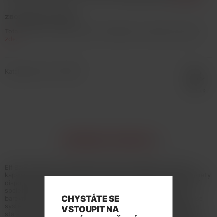
ZBOŽÍ NENÍ NA PRODEJ
Toto zboží není možné koupit. Prohlédněte si podobné produkty
zde
.
Katalogové číslo: 134606
INFORMACE O PRODUKTU
Elf Bar představuje kompaktní POD systém FB1000 s příjemnou
kapacitou baterie a praktickým designem. Designové tělo e-cigarety
disponuje integrovanou baterií o kapacitě 1000mAh, která vydrží
spolehlivě nabitá běžnému vaperovi po celý den. Uprostřed
CHYSTÁTE SE
barevného panelu najdete spínací tlačítko, které můžete spolu se
systémem automatického potahu využít dle libosti. O nabíjení se
VSTOUPIT NA
stará moderní USB-C port. Zařízení je velmi kompaktní, takže ho