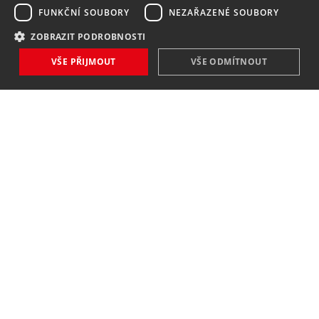
FUNKČNÍ SOUBORY
NEZAŘAZENÉ SOUBORY
ZOBRAZIT PODROBNOSTI
VŠE PŘIJMOUT
VŠE ODMÍTNOUT
NOVINKY
NIC VÁM NEUNIKNE
Zaregistrovat
Souhlasím se
zpracováním osobních údajů
.
KONTAKT
MAVEX, spol. s. r. o.
Jateční 169