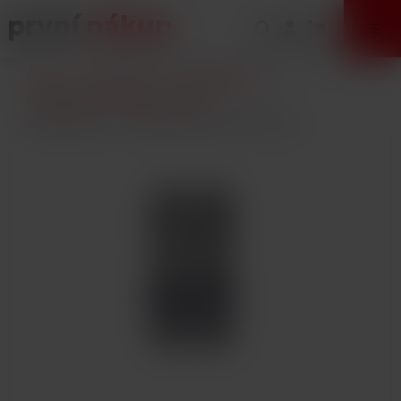
VÝPRODEJ
Úvod
E-Cigarety
Příslušenství
Clearomizery a žhavící hlavy
VOOPOO PnP - TW30 žhavicí hlava 0,3ohm