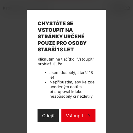
Katalogové číslo: 131953
CHYSTÁTE SE
VSTOUPIT NA
STRÁNKY URČENÉ
TECHNICKÉ PARAMETRY
POUZE PRO OSOBY
STARŠÍ 18 LET
Kliknutím na tlačítko "Vstoupit"
prohlašuji, že:
Jsem dospělý, starší 18
let
Nepřipustím, aby ke zde
uvedeným datům
přistupoval kdokoli
nezpůsobilý či nezletilý
Odejít
Vstoupit