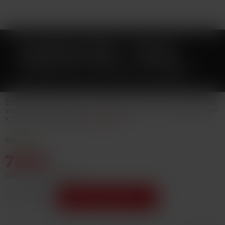
VOOPOO PNP - TW30
ŽHAVICÍ HLAVA 0,3OHM
Žhavicí hlava VOOPOO PnP - TW20 o odporu 0,2ohm. Kompatibilní s
Voopoo Drag S, Drag X, PnP Tank, Argus Pro, Vinci 2, Doric 60, PnP-
X, Pnp Pod II a UFORCE-L
Celý popis
SKLADEM
79 Kč
cena bez DPH: 65,29 Kč
-
+
Vložit do košíku