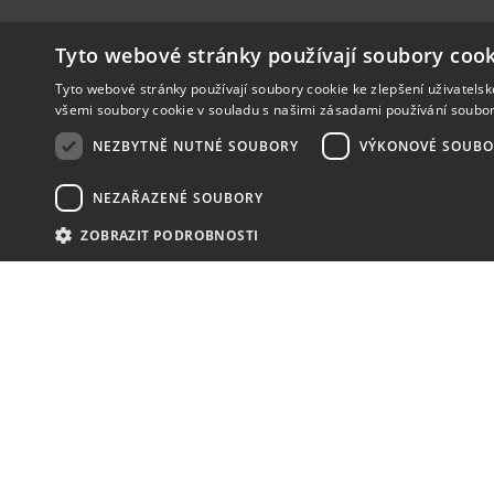
Tyto webové stránky používají soubory cook
Tyto webové stránky používají soubory cookie ke zlepšení uživatels
všemi soubory cookie v souladu s našimi zásadami používání soubo
NEZBYTNĚ NUTNÉ SOUBORY
VÝKONOVÉ SOUBO
NEZAŘAZENÉ SOUBORY
ZOBRAZIT PODROBNOSTI
NOVINKY
NIC VÁM NEUNIKNE
KONTAKT