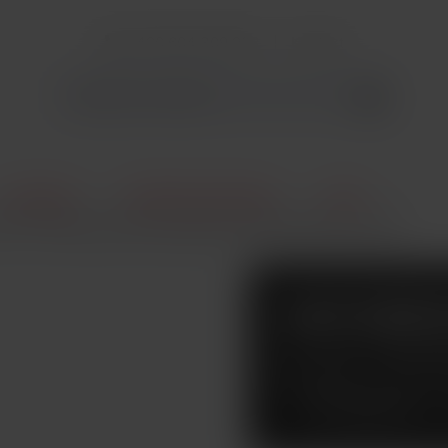
+420 604 309 903
Kontakt
E-Cigarety
Elektronické cigarety
Sady
OTI X MINI elektronická cigareta 1150mAh Mystic Purple
VAPORES
ELEKTRO
1150MAH