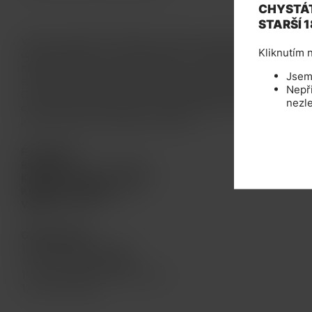
CHYSTÁT
STARŠÍ 1
Vaporesso MOTI X MINI je průlomová elektronická cigareta ja
Kliknutím n
úplné začátečníky s utaženým DTL. Odolné tělo z průhledn
hliníkové slitiny disponuje integrovanou baterií o kapaci
Jsem 
až 29W, USB-C nabíjecí zdířkou, manuálním spínačem a LED 
Nepř
Cartridge o objemu 4ml se spodní plněním disponuje vyměn
nezle
odporu 0,35ohm. Důmyslná regulace přívodu vzduchu pro op
jen pomyslnou třešničkou na dortu.
Parametry:
Rozměry:
73,3 x 25,4mm
Kapacita baterie:
1150mAh
Kapacita cartridge:
4ml
Výkon:
10-29W
Obsah balení:
1x MOTI X MINI baterie
1x X Pod 4ml cartridge
1x X35 0,35ohm žhavicí hlava
1x USB-C kabel