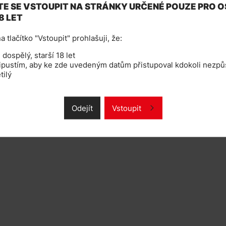
E SE VSTOUPIT NA STRÁNKY URČENÉ POUZE PRO 
8 LET
k pro ostřílené vapery, tak i pro
a tlačítko "Vstoupit" prohlašuji, že:
ého plastového materiálu s prvky
tě 1150mAh s automatickým výkonem
dospělý, starší 18 let
indikátorem stavu nabití baterie.
ipustím, aby ke zde uvedeným datům přistupoval kdokoli nezpůs
itelnou žhavící hlavou X35 o
tilý
timální nastavení kouřivosti je už
Odejít
Vstoupit