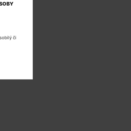
OSOBY
obilý či