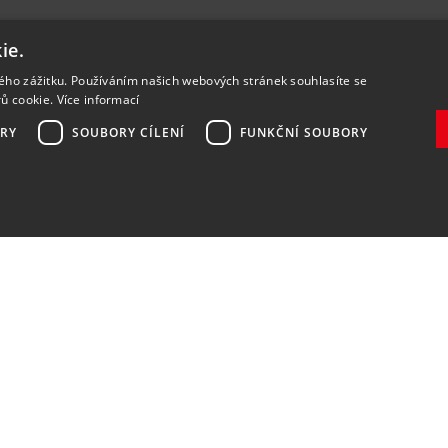
ie.
kého zážitku. Používáním našich webových stránek souhlasíte se
rů cookie.
Více informací
RY
SOUBORY CÍLENÍ
FUNKČNÍ SOUBORY
Zaregistrovat
Souhlasím se
zpracováním osobních údajů
.
DOPRAVA A PLATBA