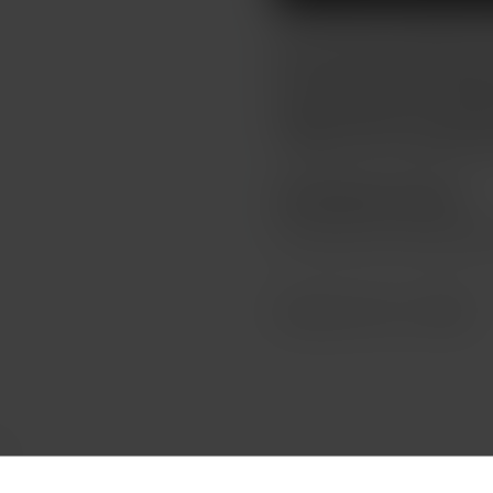
Není určeno pro náplně obs
elektronická cigareta jak pr
DTL. Odolné tělo z průhledn
integrovanou baterií o ka
nabíjecí zdířkou, manuálním
o objemu 4ml se spodní plně
ZBOŽÍ NENÍ NA PRODEJ
Toto zboží není možné koup
Katalogové číslo: 132996
Y