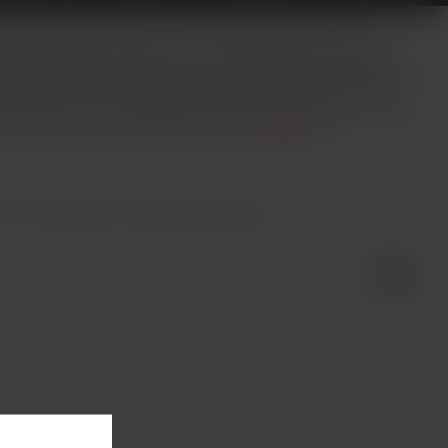
ahující nikotin! Vaporesso MOTI X MINI je průlomová
o ostřílené vapery, tak i pro úplné začátečníky s utaženým
ého plastového materiálu s prvky hliníkové slitiny disponuje
pacitě 1150mAh s automatickým výkonem až 29W, USB-C
 spínačem a LED indikátorem stavu nabití baterie. Cartridge
ním... Více info v detailním popisu
Celý popis
it. Prohlédněte si podobné produkty
zde
.