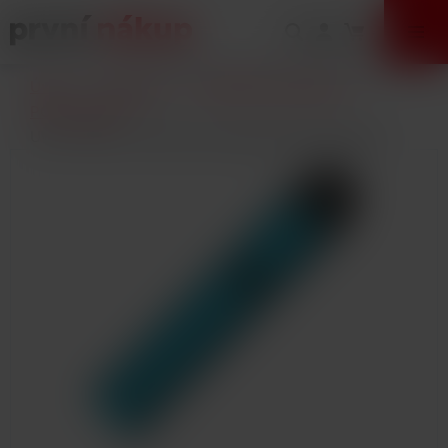
VÝPRODEJ
Úvod
E-Cigarety
Elektronické cigarety
POD systémy
Uwell Caliburn elektronická cigareta 520mAh Blue