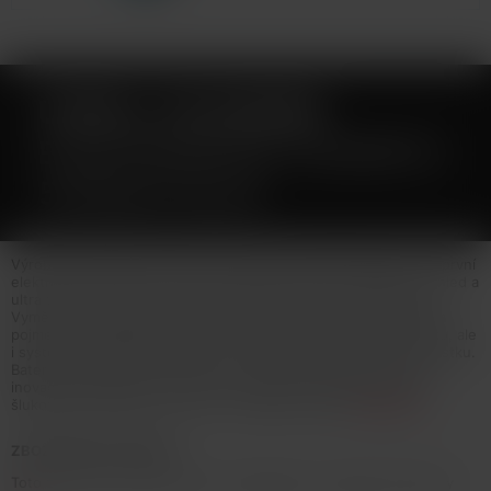
UWELL CALIBURN
ELEKTRONICKÁ CIGARETA
520MAH BLUE
Výrobce kvalitních přístrojů pro vaping Uwell představuje svojí první
elektronickou cigaretu s POD systémem Caliburn. Elegantní vzhled a
ultra tenké tělo ukrývá vestavěnou baterii o kapacitě 520mAh.
Vyměnitelná cartridge (POD) se žhavicí hlavou o odporu 1,4ohm
pojme až 2ml liquidu. Tvorbu páry zajišťuje nejen spínací tlačítko, ale
i systém automatického žhavení - stačí pouze potáhnout z náustku.
Baterie disponuje ochranou proti zkratu, přehřátí a vybití. Tato
inovace je vhodná pro kouření ve stylu MTL, tedy klasického
šlukování pusa-plíce. Více info v detailním popisu
Celý popis
ZBOŽÍ NENÍ NA PRODEJ
Toto zboží není možné koupit. Prohlédněte si podobné produkty