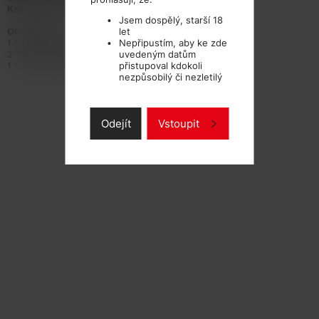
Kapacita baterie:
520mAh
Jsem dospělý, starší 18
let
Obsah balení:
Nepřipustím, aby ke zde
1 * Caliburn baterie
uvedeným datům
2 * Caliburn Cartridge
přistupoval kdokoli
1 * Micro USB kabel
nezpůsobilý či nezletilý
TECHNICKÉ PARAMETRY
Odejít
Vstoupit