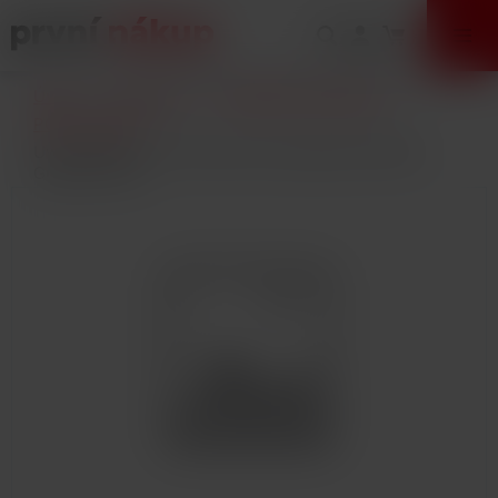
VÝPRODEJ
Úvod
E-Cigarety
Elektronické cigarety
POD systémy
Uwell Caliburn AK2 elektronická cigareta 520mAh
Graphite Gray