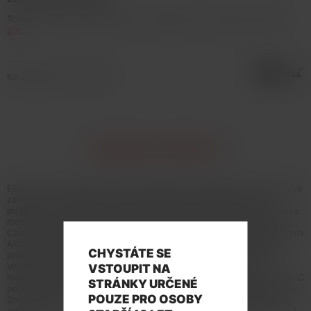
Toto zboží není možné koupit. Prohlédněte si podobné produkty
zde
.
Katalogové číslo: 134152
INFORMACE O PRODUKTU
Elektronická cigareta Caliburn je bezesporu nejlepší POD systémové
zařízení od společnosti Uwell. Každá jeho řada měla vždy dvě
podoby co se týče zpracování těla baterie, dlouhého ve stylu Pen a
menšího ve tvaru čtverce. Caliburn a Caliburn Koko, Caliburn G a
Caliburn Koko Prime a nyní ke Caliburnu A2 můžeme přivítat Caliburn
AK2. Tělo baterie je vyrobeno z hliníkové slitiny, a díky vrchnímu
CHYSTÁTE SE
průřezu budete mít stálý dohled nad stavem liquidu v cartridgi.
Vestavěný monočlánek o kapacitě 520mAh disponuje LED
VSTOUPIT NA
indikátorem stavu nabití, automatickým spínačem a moderním USB-C
STRÁNKY URČENÉ
portem pro rychlé nabití. Důmyslně zpracovaná cartridge o objemu
POUZE PRO OSOBY
2ml disponuje novou vestavěnou žhavící hlavou UN2 Meshed-H o
odporu 0,9ohm s technologií PRO-FOCS = nejlepší autentická chuť