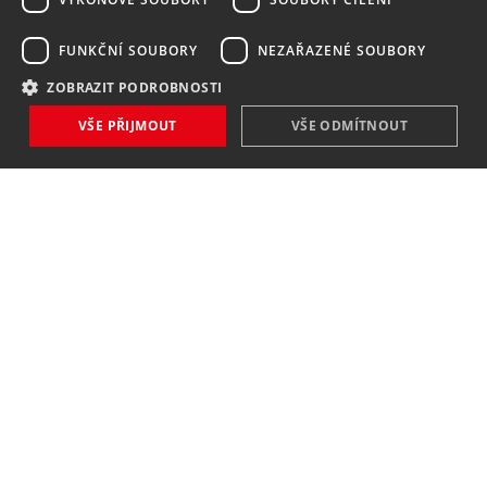
FUNKČNÍ SOUBORY
NEZAŘAZENÉ SOUBORY
ZOBRAZIT PODROBNOSTI
VŠE PŘIJMOUT
VŠE ODMÍTNOUT
NOVINKY
NIC VÁM NEUNIKNE
Zaregistrovat
Souhlasím se
zpracováním osobních údajů
.
KONTAKT