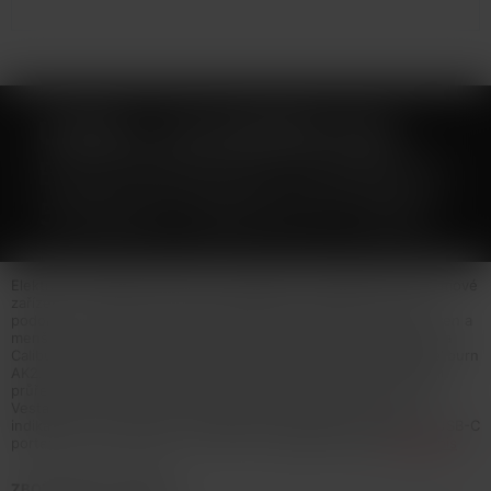
UWELL CALIBURN AK2
ELEKTRONICKÁ CIGARETA
520MAH GRAPHITE GRAY
Elektronická cigareta Caliburn je bezesporu nejlepší POD systémové
zařízení od společnosti Uwell. Každá jeho řada měla vždy dvě
podoby co se týče zpracování těla baterie, dlouhého ve stylu Pen a
menšího ve tvaru čtverce. Caliburn a Caliburn Koko, Caliburn G a
Caliburn Koko Prime a nyní ke Caliburnu A2 můžeme přivítat Caliburn
AK2. Tělo baterie je vyrobeno z hliníkové slitiny, a díky vrchnímu
průřezu budete mít stálý dohled nad stavem liquidu v cartridgi.
Vestavěný monočlánek o kapacitě 520mAh disponuje LED
indikátorem stavu nabití, automatickým spínačem a moderním USB-C
portem pro rychlé nabití... Více info v detailním popisu
Celý popis
ZBOŽÍ NENÍ NA PRODEJ