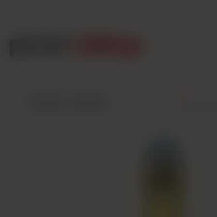
Úvod
VŠECHNY KATEGORIE
Uwell Calib