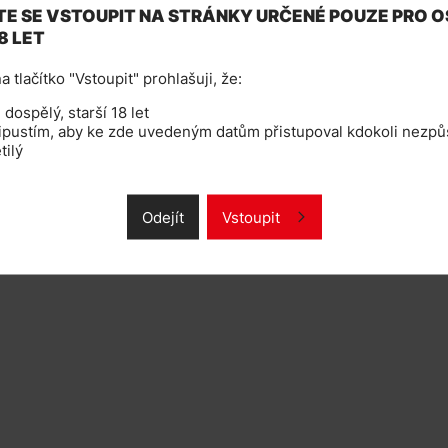
E SE VSTOUPIT NA STRÁNKY URČENÉ POUZE PRO 
ým LED indikátorem stavu nabití a
8 LET
hnologií PRO-FOCS, která díky
ržce (cartridge je plně kompatibilní
a tlačítko "Vstoupit" prohlašuji, že:
itě 520mAh disponuje automatickým
orem stavu nabití, které je
dospělý, starší 18 let
systém automatického žhavení - stačí
ipustím, aby ke zde uvedeným datům přistupoval kdokoli nezpůs
tilý
Odejít
Vstoupit