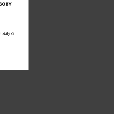
OSOBY
obilý či