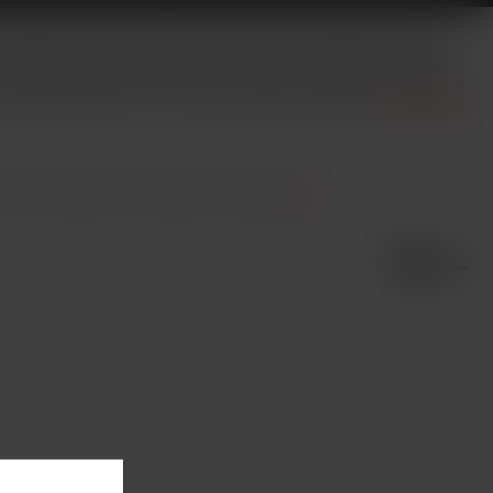
e elegantním designem, důmyslným LED indikátorem stavu
artridgí A2 Mesh o odporu 1,2ohm s technologií PRO-FOCS,
zjednodušuje hlídání hladiny liquidu v nádržce (cartridge je
 o odporu 0,9ohm).... Více info v detailním popisu
Celý popis
it. Prohlédněte si podobné produkty
zde
.