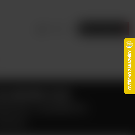
Přihlásit se
Prázdný košík
ALIBURN A2S
NICKÁ CIGARETA
GOLD