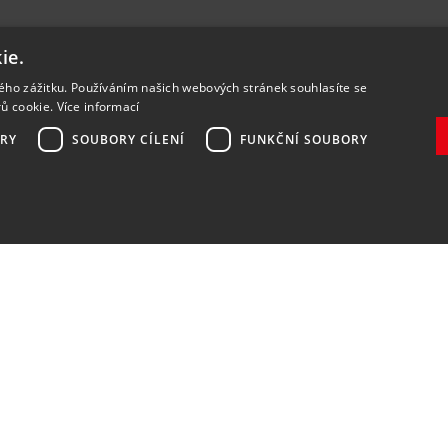
ie.
kého zážitku. Používáním našich webových stránek souhlasíte se
rů cookie.
Více informací
RY
SOUBORY CÍLENÍ
FUNKČNÍ SOUBORY
Zaregistrovat
Souhlasím se
zpracováním osobních údajů
.
DOPRAVA A PLATBA