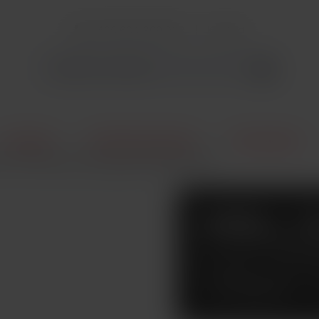
+420 604 309 903
Kontakt
E-Cigarety
Elektronické cigarety
POD systémy
urn A2S elektronická cigareta 520mAh Gold
UWELL C
ELEKTRO
520MAH 