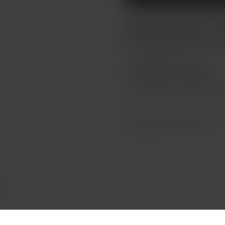
Caliburn A2S se prezentuj
nabití a především novou c
která díky průhlednému tělu 
plně kompatibilní s verzí A2
ZBOŽÍ NENÍ NA PRODEJ
Toto zboží není možné koup
Katalogové číslo: 133491
Y