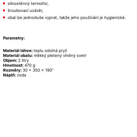
silnostěnný termofor,
šroubovací uzávěr,
obal lze jednoduše vyprat, takže jeho používání je hygienické.
Parametry:
Materiál láhve:
teplu odolná pryž
Materiál obalu:
měkký pletený vlněný svetr
Objem:
2 litry
Hmotnost:
470 g
Rozměry:
30 × 350 × 190"
Náplň:
voda