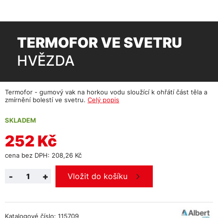
TERMOFOR VE SVETRU
HVĚZDA
Termofor - gumový vak na horkou vodu sloužící k ohřátí část těla a
zmírnění bolestí ve svetru.
Celý popis
SKLADEM
252 Kč
cena bez DPH: 208,26 Kč
-
+
Vložit do košíku
Katalogové číslo: 115709