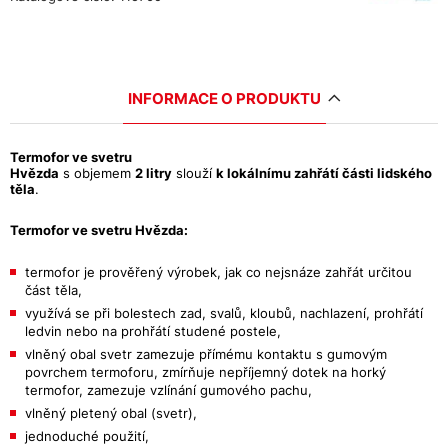
INFORMACE O PRODUKTU
Termofor ve svetru
Hvězda
s objemem
2 litry
slouží
k lokálnímu zahřátí části lidského
těla
.
Termofor ve svetru Hvězda:
termofor je prověřený výrobek, jak co nejsnáze zahřát určitou
část těla,
využívá se při bolestech zad, svalů, kloubů, nachlazení, prohřátí
ledvin nebo na prohřátí studené postele,
vlněný obal svetr zamezuje přímému kontaktu s gumovým
povrchem termoforu, zmírňuje nepříjemný dotek na horký
termofor, zamezuje vzlínání gumového pachu,
vlněný pletený obal (svetr),
jednoduché použití,