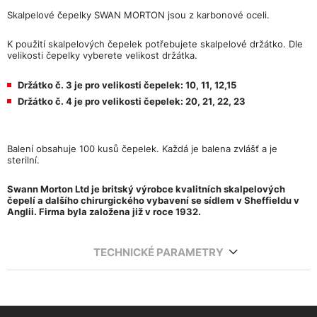
Skalpelové čepelky SWAN MORTON jsou z karbonové oceli.
K použití skalpelových čepelek potřebujete skalpelové držátko. Dle
velikosti čepelky vyberete velikost držátka.
Držátko č. 3 je pro velikosti čepelek: 10, 11, 12,15
Držátko č. 4 je pro velikosti čepelek: 20, 21, 22, 23
Balení obsahuje 100 kusů čepelek. Každá je balena zvlášť a je
sterilní.
Swann Morton Ltd je britský výrobce kvalitních skalpelových
čepelí a dalšího chirurgického vybavení se sídlem v Sheffieldu v
Anglii. Firma byla založena již v roce 1932.
TECHNICKÉ PARAMETRY