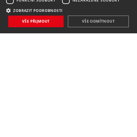
FUNKČNÍ SOUBORY
NEZAŘAZENÉ SOUBORY
ZOBRAZIT PODROBNOSTI
VŠE PŘIJMOUT
VŠE ODMÍTNOUT
NOVINKY
NIC VÁM NEUNIKNE
Zaregistrovat
Souhlasím se
zpracováním osobních údajů
.
KONTAKT
MAVEX, spol. s. r. o.
Jateční 169