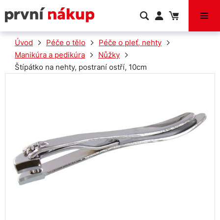
VÝPRODEJ
Úvod
Péče o tělo
Péče o pleť, nehty
Manikúra a pedikúra
Nůžky
Štípátko na nehty, postraní ostří, 10cm