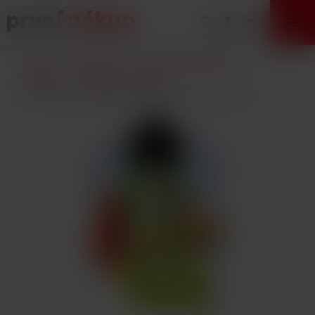
VÝPRODEJ
Úvod
E-Cigarety
Vlastní výroba (DIY)
Příchutě
Shake and Vape
Příchuť UAHU Shake and Vape 15ml Kiwi Game