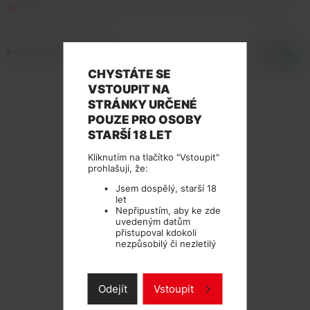
zde
.
Katalogové číslo: 134624
CHYSTÁTE SE
VSTOUPIT NA
STRÁNKY URČENÉ
POUZE PRO OSOBY
TECHNICKÉ PARAMETRY
STARŠÍ 18 LET
Kliknutím na tlačítko "Vstoupit"
prohlašuji, že:
Jsem dospělý, starší 18
let
Nepřipustím, aby ke zde
uvedeným datům
přistupoval kdokoli
nezpůsobilý či nezletilý
Odejít
Vstoupit