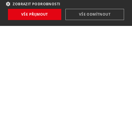
ZOBRAZIT PODROBNOSTI
VŠE PŘIJMOUT
VŠE ODMÍTNOUT
NOVINKY
NIC VÁM NEUNIKNE
Zaregistrovat
Souhlasím se
zpracováním osobních údajů
.
KONTAKT
MAVEX, spol. s. r. o.
Jateční 169
760 01 Zlín