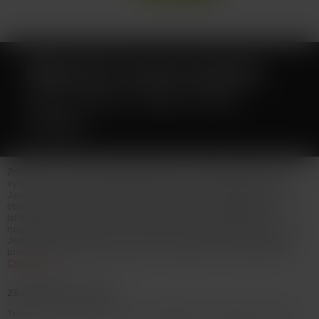
PŘÍCHUŤ UAHU SHAKE
AND VAPE 15ML KIWI
GAME
Zralé kiwi s vodním a žlutým melounem.... Příchutě UAHU jsou
vyráběny ve spolupráci předních odborníků z Malajsie a Kanady.
Jsou dodávány ve 120ml Chubby Gorilla Unicorn lahvičkách, které
obsahují 15ml koncentrátu. Uživatel tak pouze přidá bázi do
lahvičky, zatřese s ní a má hotový e-liquid.Výroba probíhá za
nejpřísnějších hygienických standardů ve farmaceutické laboratoři.
Jedná se o koncentrát, který se kape do báze. Příchuť může být
použita pouze jako aroma do bází....nejedná se o hotový liquid.
Celý popis
ZBOŽÍ NENÍ NA PRODEJ
Toto zboží není možné koupit. Prohlédněte si podobné produkty