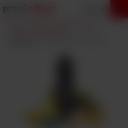
VÝPRODEJ
Úvod
E-Cigarety
Vlastní výroba (DIY)
Příchutě
Shake and Vape
Příchuť MONKEY liquid Shake and Vape Monkey
Cookie 12ml