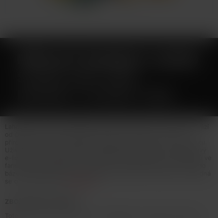
PŘÍCHUŤ MONKEY LIQUID
SHAKE AND VAPE
MONKEY COOKIE 12ML
Lahodná kombinace sušenky, borůvky a banánu... Příchutě pochází
od českého výrobce MONKEY liquid a jsou vyráběny z čistě
přírodních surovin. 60ml Helix lahvička obsahuje 12ml koncentrátu.
Uživatel tak pouze přidá bázi do lahvičky, zatřese s ní a má hotový
e-liquid.Výroba probíhá za nejpřísnějších hygienických standardů ve
farmaceutické laboratoři. Jedná se o koncentrát, který se kape do
báze. Příchuť může být použita pouze jako aroma do bází....nejedná
se o hotový liquid.
Celý popis
ZBOŽÍ NENÍ NA PRODEJ
Toto zboží není možné koupit. Prohlédněte si podobné produkty