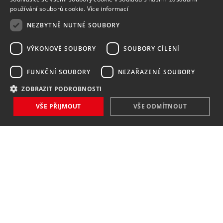
používání souborů cookie.
Více informací
NEZBYTNĚ NUTNÉ SOUBORY
VÝKONOVÉ SOUBORY
SOUBORY CÍLENÍ
FUNKČNÍ SOUBORY
NEZAŘAZENÉ SOUBORY
ZOBRAZIT PODROBNOSTI
VŠE PŘIJMOUT
VŠE ODMÍTNOUT
NOVINKY
NIC VÁM NEUNIKNE
Zaregistrovat
Souhlasím se
zpracováním osobních údajů
.