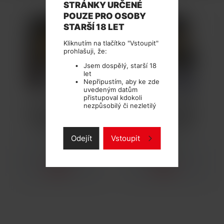
STRÁNKY URČENÉ
POUZE PRO OSOBY
STARŠÍ 18 LET
Kliknutím na tlačítko "Vstoupit"
prohlašuji, že:
Jsem dospělý, starší 18
let
Nepřipustím, aby ke zde
uvedeným datům
přistupoval kdokoli
nezpůsobilý či nezletilý
BOOSTER IMPERIA
BOOSTER IMPERIA
FIFTY PG50-VG50
FIFTY PG50-VG50
5X10ML-20MG
5X10ML-10MG
Odejít
Vstoupit
SKLADEM
SKLADEM
629 Kč
605 Kč