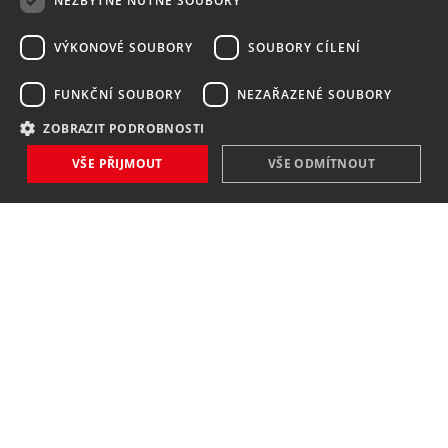
NEZBYTNĚ NUTNÉ SOUBORY
VÝKONOVÉ SOUBORY
SOUBORY CÍLENÍ
FUNKČNÍ SOUBORY
NEZAŘAZENÉ SOUBORY
ZOBRAZIT PODROBNOSTI
VŠE PŘIJMOUT
VŠE ODMÍTNOUT
NOVINKY
NIC VÁM NEUNIKNE
Zaregistrovat
Souhlasím se
zpracováním osobních údajů
.