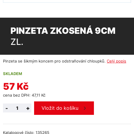
PINZETA ZKOSENÁ 9CM
ZL.
Pinzeta se šikmým koncem pro odstraňování chloupků.
Celý popis
SKLADEM
57 Kč
cena bez DPH: 47,11 Kč
-
+
Vložit do košíku
Katalogové číslo: 135265