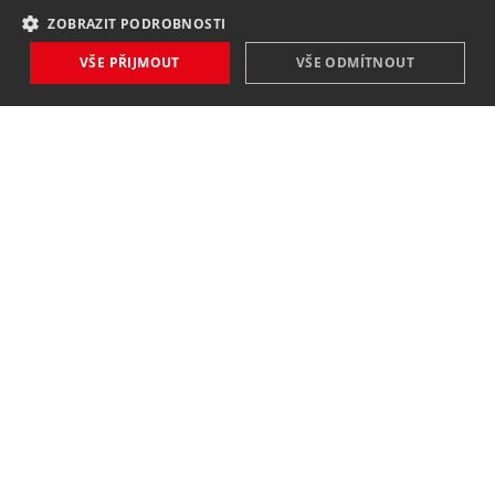
ZOBRAZIT PODROBNOSTI
VŠE PŘIJMOUT
VŠE ODMÍTNOUT
NOVINKY
NIC VÁM NEUNIKNE
Zaregistrovat
Souhlasím se
zpracováním osobních údajů
.
KONTAKT
MAVEX, spol. s. r. o.
Jateční 169
760 01 Zlín