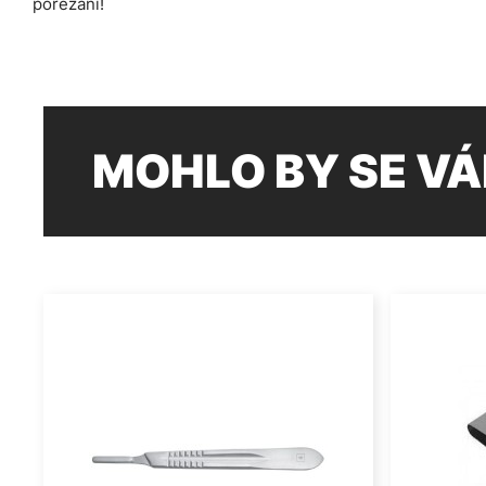
pořezání!
MOHLO BY SE VÁ