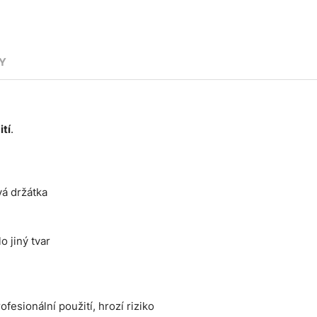
Y
ití
.
vá držátka
o jiný tvar
ofesionální použití, hrozí riziko