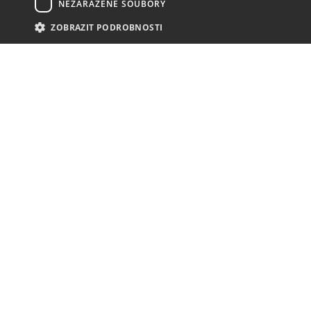
NEZAŘAZENÉ SOUBORY
ZOBRAZIT PODROBNOSTI
NOVINKY
NIC VÁM NEUNIKNE
KONTAKT
MAVEX, spol. s. r. o.
Jateční 169
760 01 Zlín
8,00 - 16,00 (po - pá)
+420 577 012 626
+420 604 309 903