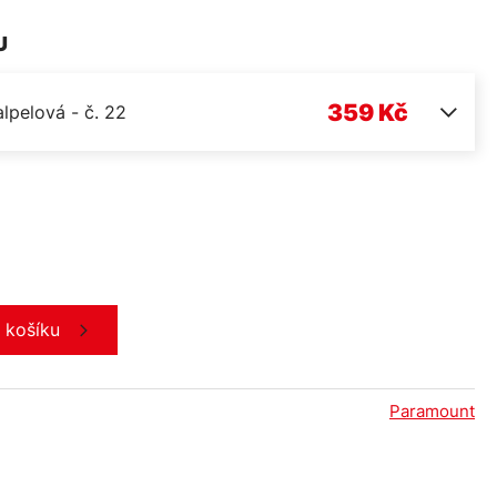
U
359 Kč
lpelová - č. 22
o košíku
Paramount