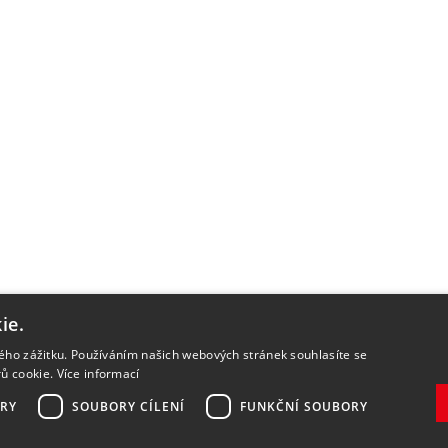
ie.
kého zážitku. Používáním našich webových stránek souhlasíte se
rů cookie.
Více informací
RY
SOUBORY CÍLENÍ
FUNKČNÍ SOUBORY