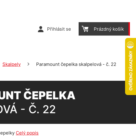
Přihlásit se
Prázdný košík
Skalpely
Paramount čepelka skalpelová - č. 22
UNT ČEPELKA
VÁ - Č. 22
čepelky
Celý popis