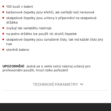
100 kusů v balení
karbonové čepelky jsou křehčí, ale ostřejší než nerezové
skalpelové čepelky jsou určeny k připevnění na skalpelová
držátka
zvyšují tak variabilitu nástroje
na jedno držátko lze použít víc druhů čepelek
skalpelové čepelky jsou označené čísly, tak má každé číslo jiný
tvar
sterilně baleno
UPOZORNĚNÍ
: Jedná se o velmi ostrý nástroj určený pro
profesionální použití, hrozí riziko pořezání!
TECHNICKÉ PARAMETRY