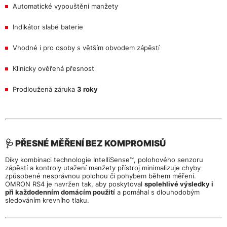
Automatické vypouštění manžety
Indikátor slabé baterie
Vhodné i pro osoby s větším obvodem zápěstí
Klinicky ověřená přesnost
Prodloužená záruka
3 roky
🩺 PŘESNÉ MĚŘENÍ BEZ KOMPROMISŮ
Díky kombinaci technologie IntelliSense™, polohového senzoru
zápěstí a kontroly utažení manžety přístroj minimalizuje chyby
způsobené nesprávnou polohou či pohybem během měření.
OMRON RS4 je navržen tak, aby poskytoval
spolehlivé výsledky i
při každodenním domácím použití
a pomáhal s dlouhodobým
sledováním krevního tlaku.