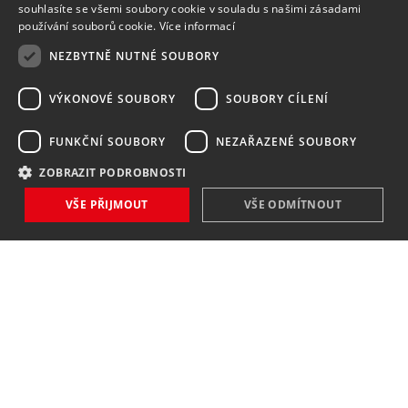
souhlasíte se všemi soubory cookie v souladu s našimi zásadami
používání souborů cookie.
Více informací
NEZBYTNĚ NUTNÉ SOUBORY
VÝKONOVÉ SOUBORY
SOUBORY CÍLENÍ
FUNKČNÍ SOUBORY
NEZAŘAZENÉ SOUBORY
ZOBRAZIT PODROBNOSTI
NOVINKY
VŠE PŘIJMOUT
VŠE ODMÍTNOUT
NIC VÁM NEUNIKNE
Zaregistrovat
Souhlasím se
zpracováním osobních údajů
.