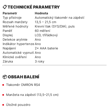
📋 TECHNICKÉ PARAMETRY
Parametr
Hodnota
Typ přístroje
Automatický tlakoměr na zápěstí
Rozsah manžety
13,5 – 21,5 cm
Měřené hodnoty
Krevní tlak (SYS/DIA), puls
Paměť
60 měření
Displej
LCD, třířádkový
Detekce arytmie
Ano
Indikátor hypertenze
Ano
Napájení
2× AAA baterie
Automatické vypnutí
Ano
Klinické ověření
Ano
Záruka
3 roky
📦 OBSAH BALENÍ
Tlakoměr OMRON RS4
Manžeta na zápěstí (13,5–21,5 cm)
Úložné pouzdro