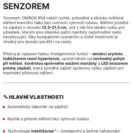
SENZOREM
Tonometr OMRON RS4 nabízí rychlé, pohodlné a klinicky ověřené
měření krevního tlaku bez nutnosti vyhrnutí rukávu. Měření probíhá
na zápěstí o obvodu
13,5–21,5 cm
, což z něj činí ideální volbu pro
uživatele, kterým jsou klasické pažní manžety nepohodlné nebo
nevyhovující. Díky kompaktním rozměrům a nízké hmotnosti je
vhodný pro domácí použití i na cesty.
Přístroj je vybaven řadou inteligentních funkcí –
detekcí arytmie
,
indikátorem ranní hypertenze
, upozorněním na
nevhodný pohyb
při měření
,
kontrolou správného utažení manžety
a
LED senzorem
polohy zápěstí
, který pomáhá zajistit správnou výšku zápěstí pro
maximální přesnost měření.
🔧 HLAVNÍ VLASTNOSTI
Automatický tlakoměr na zápěstí
Rychlé a přesné měření bez vyhrnutí rukávu
Technologie
IntelliSense™
– inteligentní a šetrné nafukování