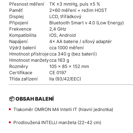
Přesnost měření
TK ±3 mmHg, puls ±5 %
Paměť
2×60 měření + režim HOST
Displej
LCD, třířádkový
Připojení
Bluetooth Smart v 4.0 (Low Energy)
Frekvence
2,4 GHz
Kompatibilita
iOS, Android
Napájení
4× AA baterie / síťový adaptér
Výdrž baterií
cca 1000 měření
Hmotnost přístroje
cca 340 g (bez baterií)
Hmotnost manžety
cca 163 g
Rozměry
105 × 85 × 152 mm
Certifikace
CE 0197
Třída zařízení
IIa (93/42/EEC)
📦 OBSAH BALENÍ
Tlakoměr OMRON M4 Intelli IT (hlavní jednotka)
Prodloužená INTELLI manžeta (22–42 cm)