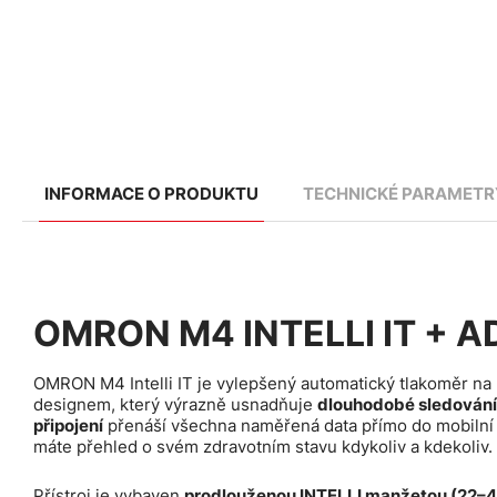
INFORMACE O PRODUKTU
TECHNICKÉ PARAMETR
OMRON M4 INTELLI IT + 
OMRON M4 Intelli IT je vylepšený automatický tlakoměr na 
designem, který výrazně usnadňuje
dlouhodobé sledování 
připojení
přenáší všechna naměřená data přímo do mobilní
máte přehled o svém zdravotním stavu kdykoliv a kdekoliv.
Přístroj je vybaven
prodlouženou INTELLI manžetou (22–