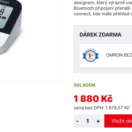
designem, který výrazně us
Bluetooth připojení přenáš
connect, kde máte přehled o
DÁREK ZDARMA
OMRON BEZ
SKLADEM
1 880 Kč
cena bez DPH: 1 678,57 Kč
-
+
Vložit d