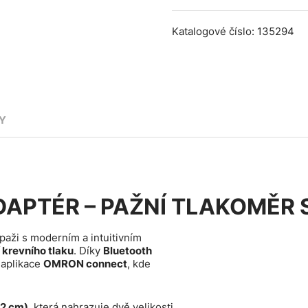
Katalogové číslo: 135294
Y
ADAPTÉR – PAŽNÍ TLAKOMĚR
paži s moderním a intuitivním
krevního tlaku
. Díky
Bluetooth
 aplikace
OMRON connect
, kde
42 cm)
, která nahrazuje dvě velikosti