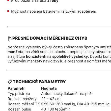
Prodloužená záruka
3 roky
Možnost napájení bateriemi i síťovým adaptérem
🩺 PŘESNÉ DOMÁCÍ MĚŘENÍ BEZ CHYB
Nepřesné výsledky bývají často způsobeny špatným umíst
manžeta
má větší snímací plochu obepínající celý obvod pa
a zajišťuje
konzistentní a spolehlivé výsledky
. Dvojitá kon
vyfukování manžety navíc zvyšuje přesnost a komfort měře
📋 TECHNICKÉ PARAMETRY
Parametr
Hodnota
Typ přístroje
Automatický tlakoměr na paži
Rozsah manžety
22 – 42 cm
Rozsah měření TK
SYS 60–260 mmHg, DIA 40–215 mmHg
Rozsah pulsu
40–180 tepů/min