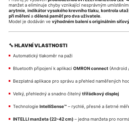
manžet a eliminuje chyby vznikající nesprávným umístěním
arytmie
,
indikátor vysokého krevního tlaku
,
kontrola uta
při měření
a
dělená paměť pro dva uživatele
.
Model je dodáván ve
výhodném balení s originálním síť
🔧 HLAVNÍ VLASTNOSTI
Automatický tlakoměr na paži
Bluetooth připojení k aplikaci
OMRON connect
(Android /
Bezplatná aplikace pro správu a přehled naměřených ho
Velký, přehledný a snadno čitelný
třířádkový displej
Technologie
IntelliSense™
– rychlé, přesné a šetrné měř
INTELLI manžeta (22–42 cm)
– jedna manžeta pro normál