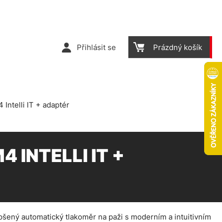
Přihlásit se
Prázdný košík
Intelli IT + adaptér
 INTELLI IT +
pšený automatický tlakoměr na paži s moderním a intuitivním