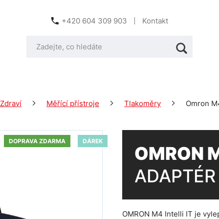
+420 604 309 903
Kontakt
Zdraví
Měřící přístroje
Tlakoměry
Omron M4 
DOPRAVA ZDARMA
DÁREK
OMRON M4
ADAPTÉR
OMRON M4 Intelli IT je vyle