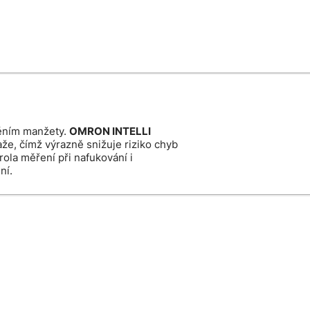
ěním manžety.
OMRON INTELLI
že, čímž výrazně snižuje riziko chyb
trola měření při nafukování i
ní.