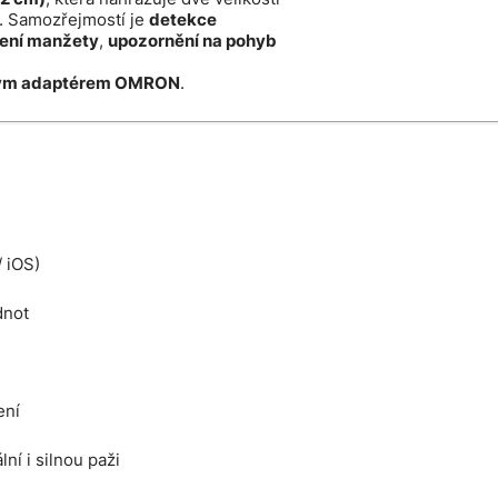
. Samozřejmostí je
detekce
žení manžety
,
upozornění na pohyb
ovým adaptérem OMRON
.
 iOS)
dnot
ení
ní i silnou paži