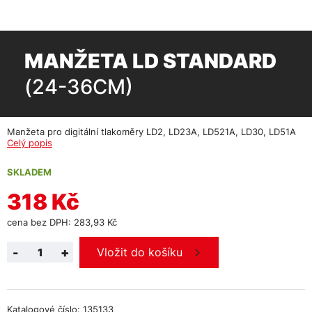
MANŽETA LD STANDARD
(24-36CM)
Manžeta pro digitální tlakoměry LD2, LD23A, LD521A, LD30, LD51A
Celý popis
SKLADEM
318 Kč
cena bez DPH: 283,93 Kč
-
+
Vložit do košíku
Katalogové číslo: 135133