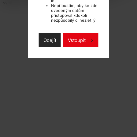
let
vyráběny ve Velké Británii. Poměr 50VG/50PG
Nepřipustím, aby ke zde
uvedeným datům
přistupoval kdokoli
TECHNICKÉ PARAMETRY
nezpůsobilý či nezletilý
Odejít
Vstoupit