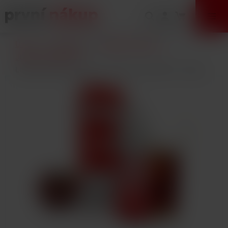
VÝPRODEJ
Úvod
E-Cigarety
Náplně / Liquidy
JUICE SAUZ SALT
Liquid Juice Sauz SALT CZ Cherry Cola 10ml - 20mg