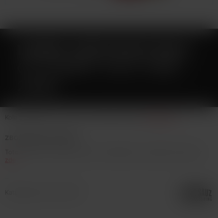
LIQUID JUICE SAUZ SALT
CZ CHERRY COLA 10ML -
20MG
Kola s třešněmi... Více info v detailním popisu
Celý popis
ZBOŽÍ NENÍ NA PRODEJ
Toto zboží není možné koupit. Prohlédněte si podobné produkty
zde
.
Katalogové číslo: 134726