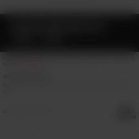
LIQUID EMPORIO RY4
10ML - 6MG
Převládající chuť fermentovaného tabáku, doplněná o tóny vanilky a
karemelu.
Celý popis
ZBOŽÍ NENÍ NA PRODEJ
Toto zboží není možné koupit. Prohlédněte si podobné produkty
zde
.
Katalogové číslo: 129538