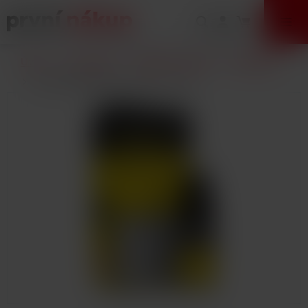
VÝPRODEJ
Úvod
E-Cigarety
Náplně / Liquidy
EMPORIO
Liquid EMPORIO RY4 10ml - 6mg