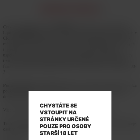
INFORMACE O PRODUKTU
IMPERIA
Český výrobce pod značkou
přináší na trh vysoce kvalitní e-
EMPORIO
liquidy
, které jsou vyráběny ve farmaceutických laboratořích v
ČR. Každá náplň je kontrolována v nezávislých laboratořích v ČR, a tak
máte jistotu kvality. Pečlivým výzkumem, testováním složení jednotlivých
ingrediencí a vyváženým poměrem výrobce docílil maximálního
uspokojení uživatele. Všechny e-liquidy procházejí procesem zrání, který
trvá 3 až 40 dnů podle typu produktu. E-liquidy jsou testované podle
francouzské normy AFNOR: NF ISO 4387, XP D90-300-2 a XP D90-300-
3.
Poměr složek PG:VG je 50:50
, takže jde o univerzální e-liquidy, které lze
použít do jakékoli e-cigarety. Vyvážený poměr zajistí výtečnou chuť a
dobrou dýmivost.
CHYSTÁTE SE
Všechny přísady splňují přísná kritéria zdravotní nezávadnosti.
VSTOUPIT NA
STRÁNKY URČENÉ
Tento výrobek není vhodný pro těhotné ženy a kojící matky. Zákaz prodeje
POUZE PRO OSOBY
osobám mladším 18ti let!
STARŠÍ 18 LET