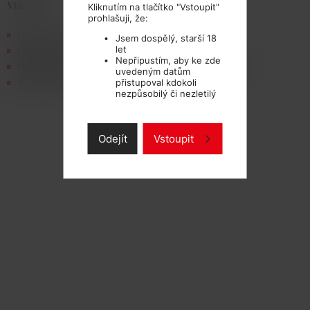
Vlastnosti:
Kliknutím na tlačítko "Vstoupit"
prohlašuji, že:
Obsah nikotinu: dle zvolené varianty
Jsem dospělý, starší 18
let
Obsahuje aromata
Nepřipustím, aby ke zde
Obsahuje směs propylenglykolu a glycerolu v poměru 50:50
uvedeným datům
10ml náplň v lahvičce s kapátkem a dětskou pojistkou
přistupoval kdokoli
nezpůsobilý či nezletilý
Odejít
Vstoupit
TECHNICKÉ PARAMETRY