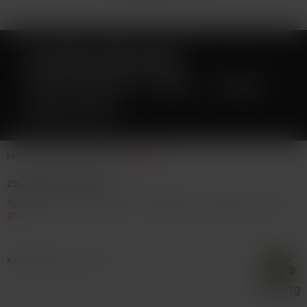
LIQUID DEKANG
RASPBERRY 10ML - 0MG
(MALINA)
Lehká a svěží chuť malin.
Celý popis
ZBOŽÍ NENÍ NA PRODEJ
Toto zboží není možné koupit. Prohlédněte si podobné produkty
zde
.
Katalogové číslo: 30189