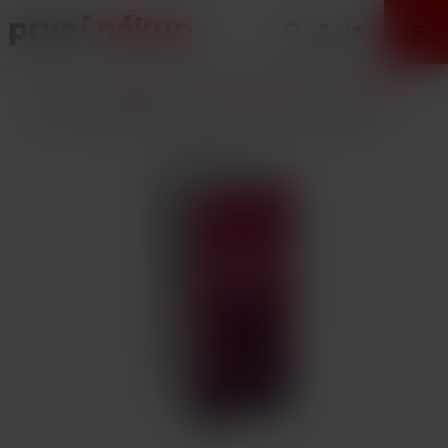
VÝPRODEJ
Úvod
E-Cigarety
Náplně / Liquidy
DEKANG
Liquid Dekang Raspberry 10ml - 0mg (Malina)