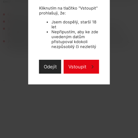
osobám mladším 18ti let!
Kliknutím na tlačítko "Vstoupit"
prohlašuji, že:
Obsah lahvičky: 10ml
Množství (intenzita) nikotinu: 0 –18mg
Jsem dospělý, starší 18
let
Kompatibilita: se všemi typy elektronických cigaret, e-doutníkú, e-
Nepřipustím, aby ke zde
dýmek apod.
uvedeným datům
Použití: do všech typú náplní, cartomizéru, echomizéru, giantomizéru,
přistupoval kdokoli
clearomizéru, smokymizéru, tank-systému apod
nezpůsobilý či nezletilý
Odejít
Vstoupit
TECHNICKÉ PARAMETRY