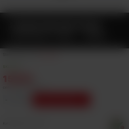
LIQUID DEKANG PEAR
(HRUŠKA) 10ML - 16MG
Sladká zralá hruška.
Celý popis
SKLADEM
155 Kč
cena bez DPH: 128,1 Kč
-
+
Vložit do košíku
Katalogové číslo: 24776