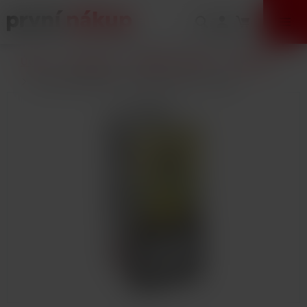
VÝPRODEJ
Úvod
E-Cigarety
Náplně / Liquidy
DEKANG
Liquid Dekang Pear (Hruška) 10ml - 16mg