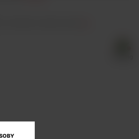
it. Prohlédněte si podobné produkty
zde
.
OSOBY