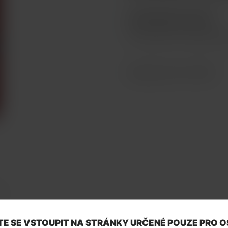
ZBOŽÍ NENÍ NA PRODEJ
Toto zboží není možné koup
Katalogové číslo: 26536
Y
E SE VSTOUPIT NA STRÁNKY URČENÉ POUZE PRO 