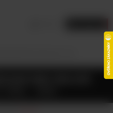
Přihlásit se
Prázdný košík
d Dekang DNH-deluxe tobacco 10ml - 0mg
DEKANG DNH-DELUXE
 10ML - 0MG
ho tabáku.
Celý popis