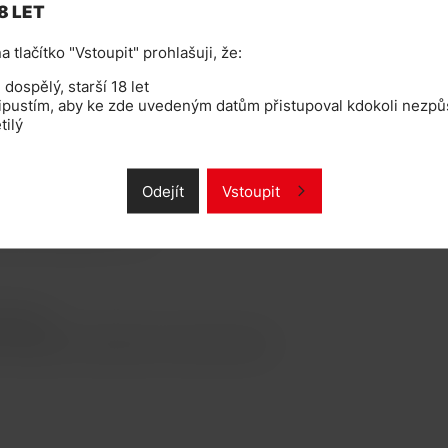
8 LET
obce e-liquidů na světě.
a tlačítko "Vstoupit" prohlašuji, že:
lém světě. Nejsou nijak upravovány, což
dospělý, starší 18 let
eucítíte žádne pachutě. Vysoká dýmivost
ipustím, aby ke zde uvedeným datům přistupoval kdokoli nezpůs
tilý
u vhodné pro předplněné systémy pro tvorbu
ivní požadavky pro prodej v České republice a
Odejít
Vstoupit
je osobám mladším 18ti let!
mek apod.
, clearomizéru, smokymizéru, tank-systému apod.