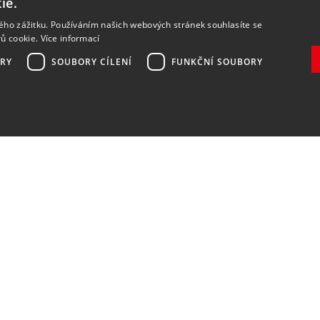
ie.
kého zážitku. Používáním našich webových stránek souhlasíte se
rů cookie.
Více informací
RY
SOUBORY CÍLENÍ
FUNKČNÍ SOUBORY
Zaregistrovat
Souhlasím se
zpracováním osobních údajů
.
DOPRAVA A PLATBA