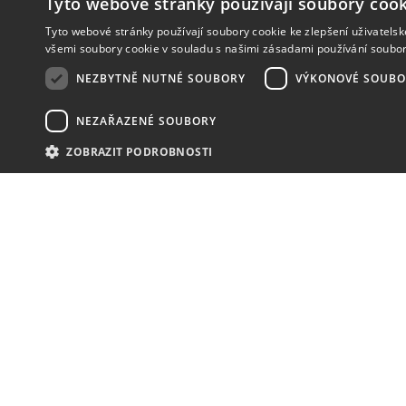
Tyto webové stránky používají soubory cook
Tyto webové stránky používají soubory cookie ke zlepšení uživatels
všemi soubory cookie v souladu s našimi zásadami používání soubo
NEZBYTNĚ NUTNÉ SOUBORY
VÝKONOVÉ SOUBO
NEZAŘAZENÉ SOUBORY
ZOBRAZIT PODROBNOSTI
NOVINKY
NIC VÁM NEUNIKNE
KONTAKT
MAVEX, spol. s. r. o.