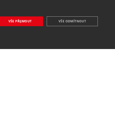
VŠE PŘIJMOUT
VŠE ODMÍTNOUT
VŠE O NÁKUPU
O nás
Obchodní podmínky
Reklamační řád
Reklamace