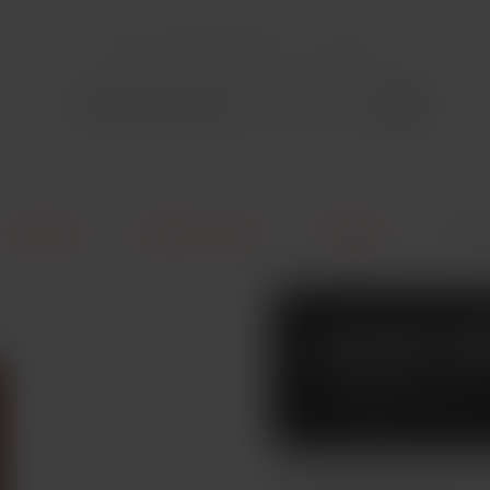
+420 604 309 903
Kontakt
E-Cigarety
Náplně / Liquidy
DEKANG
Liqui
LIQUID 
TOBACCO
Směs výběrového dýmkové