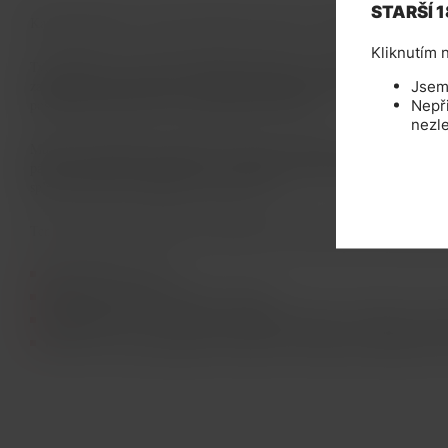
STARŠÍ 1
Kapalná náplň pro všechny elektronické cigarety od nejpopulárnějšího výr
Kliknutím n
Tyto náplně od výrobce Dekang Biotechnology jsou nejprodávanější po ce
Jsem 
zajišťuje správnou hustotu a vynikající autentickou chuť, neprotékají a n
Nepř
poskytne požitek jako při kouřní klasických cigaret.
nezle
Můžete nimi doplňovat elektronické cigarety, doutníky, dýmky. Také jso
páry (cartomizérú, atomizérú aj.). E-liquid a jeho balení splňuje legislat
splňuje všechny certifikáty pro prodej v EU.
Tento výrobek není vhodný pro těhotné ženy a kojící matky. Zákaz prode
Obsah lahvičky: 10ml
Množství (intenzita) nikotinu: 0 –18mg
Kompatibilita: se všemi typy elektronických cigaret, e-doutníkú, e-dý
Použití: do všech typú náplní, cartomizéru, echomizéru, giantomizéru