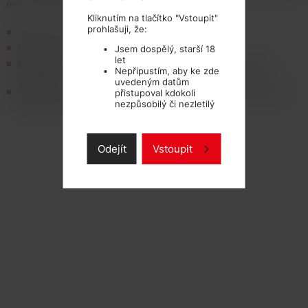
osobám mladším 18ti let!
Kliknutím na tlačítko "Vstoupit"
prohlašuji, že:
Obsah lahvičky: 10ml
Množství (intenzita) nikotinu: 0 –18mg
Jsem dospělý, starší 18
let
Kompatibilita: se všemi typy elektronických cigaret, e-doutníkú, e-
Nepřipustím, aby ke zde
dýmek apod.
uvedeným datům
Použití: do všech typú náplní, cartomizéru, echomizéru, giantomizéru,
přistupoval kdokoli
clearomizéru, smokymizéru, tank-systému apod.
nezpůsobilý či nezletilý
Odejít
Vstoupit
TECHNICKÉ PARAMETRY