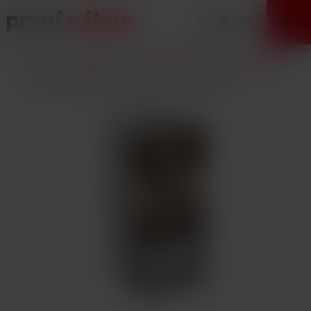
VÝPRODEJ
Úvod
E-Cigarety
Náplně / Liquidy
DEKANG
Liquid Dekang Coffee 10ml-11mg (Káva)