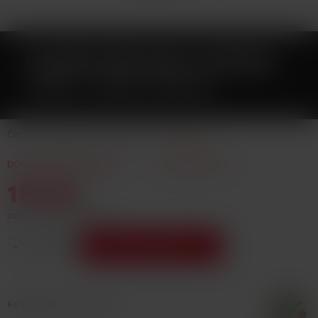
LIQUID DEKANG COFFEE
10ML-11MG (KÁVA)
Čerstvě pražená káva po celý den.
Celý popis
DOČASNĚ NEDOSTUPNÉ
hlídat dostupnost
155 Kč
cena bez DPH: 128,1 Kč
-
+
Vložit do košíku
Katalogové číslo: 25038