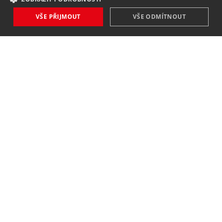
VŠE PŘIJMOUT
VŠE ODMÍTNOUT
NOVINKY
NIC VÁM NEUNIKNE
Zaregistrovat
Souhlasím se
zpracováním osobních údajů
.
KONTAKT
MAVEX, spol. s. r. o.
Jateční 169
760 01 Zlín
8,00 - 16,00 (po - pá)