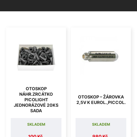
OTOSKOP
NÁHR.ZRCÁTKO
OTOSKOP – ŽÁROVKA
PICOLIGHT
2,5V K EUROL.,PICCOL.
JEDNORÁZOVÉ 20KS
SADA
SKLADEM
SKLADEM
100 Kč
980 Kč