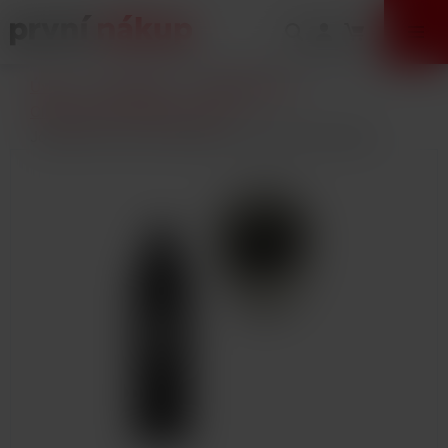
VÝPRODEJ
Úvod
E-Cigarety
Příslušenství
Clearomizery a žhavící hlavy
Joyetech eGo AIO náustek pro clearomizer Black