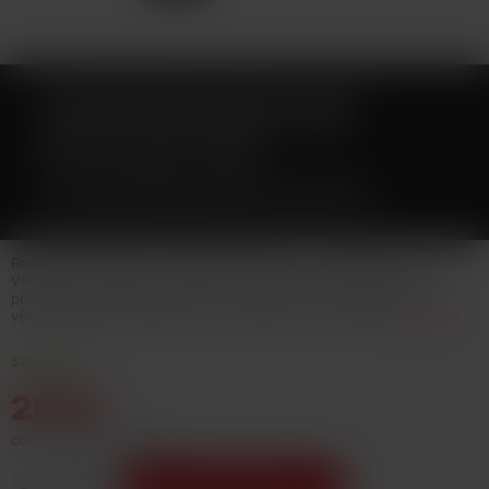
JOYETECH EGO AIO
NÁUSTEK PRO
CLEAROMIZER BLACK
Revoluční náustek, který byl poprvé použit u e-cigarety eGo AIO.
Vnitřní část náustku je spirálovitého tvaru = ochrana proti
případnému prskání liquidu do úst. Velikost 510 (kompatibilní se
všemi běžnými clearomizery s odjímatelným náustkem)
Celý popis
SKLADEM
26 Kč
cena bez DPH: 21,49 Kč
-
+
Vložit do košíku