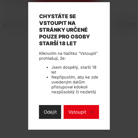
CHYSTÁTE SE
VSTOUPIT NA
Katalogové číslo: 107853
STRÁNKY URČENÉ
POUZE PRO OSOBY
STARŠÍ 18 LET
Kliknutím na tlačítko "Vstoupit"
prohlašuji, že:
Jsem dospělý, starší 18
let
Nepřipustím, aby ke zde
uvedeným datům
přistupoval kdokoli
nezpůsobilý či nezletilý
Odejít
Vstoupit