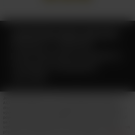
JOYETECH EGO AIO ECO
FRIENDLY VERSION
ELEKTRONICKÁ CIGARETA
1700MAH GRADIENT
YELLOW
Joyetech pokračuje ve své ALL in ONE tradici a představuje eGo
AIO ECO Friendly Version. Designově řešené tělo e-cigarety
disponuje vestavěnou baterii o kapacitě 1700mAh s automatickým
výkonem až 20W. Vrchní odnímatelná část je opatřena dětskou
pojistkou = ochrana před nechtěným otevřením. Atomizer řady BF
se tradičně nachází pod náustkem, kde je i regulace přívodu
vzduchu. Vnitřní část náustku je spirálovitého tvaru = ochrana proti
případnému prskání liquidu do úst (ocení začátečníci). Nabíjení