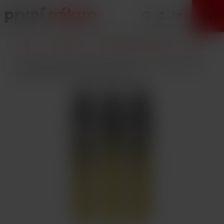
VÝPRODEJ
Úvod
E-Cigarety
Elektronické cigarety
Sady
Joyetech eGo AIO ECO Friendly Version elektronická
cigareta 1700mAh Gradient Yellow