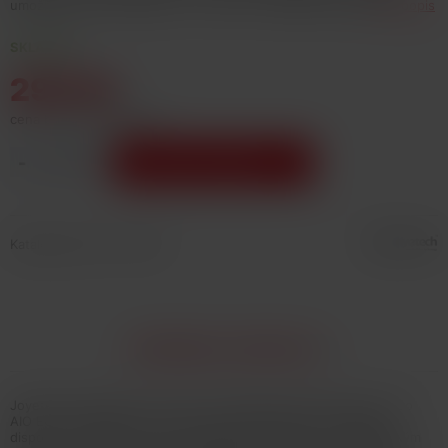
umožňuje micro USB vstup... Více info v detailním popisu
Celý popis
SKLADEM
295 Kč
cena bez DPH: 243,8 Kč
-
+
Vložit do košíku
Katalogové číslo: 132474
INFORMACE O PRODUKTU
Joyetech pokračuje ve své ALL in ONE tradici a představuje eGo
AIO ECO Friendly Version. Designově řešené tělo e-cigarety
disponuje vestavěnou baterii o kapacitě 1700mAh s automatickým