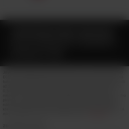
JOYETECH EGO AIO ECO
ELEKTRONICKÁ CIGARETA
650MAH RED
Joyetech představuje nového člena do své ALL in ONE rodiny. AIO
ECO je rozměrově nejmenším modelem této řady, avšak vestavěná
baterie o kapacitě 650mAh s konstantním napětím 1,85V Vám zaručí
až 350 potahů na jedno nabití. Nové žhavicí hlavy BFHN o odporu
0,5ohm jsou zkonstruované i pro náplně s vyšším obsahem
nikotinu což ocení především silnější kuřáci. Používá systém horního
plnění - po odšroubování vrchní části plníte liquid přímo do těla
nádržky o objemu 1,2ml. Clearomizer je podsvícen LED diodami,
které slouží i jako indikátor stavu nabití. Rychlé nabíjení zajišťuje 1A
micro USB kabel. Více info v detailním popisu
Celý popis
ZBOŽÍ NENÍ NA PRODEJ