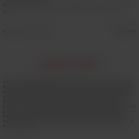
Toto zboží není možné koupit. Prohlédněte si podobné produkty
zde
.
Katalogové číslo: 132652
INFORMACE O PRODUKTU
Joyetech představuje nového člena do své ALL in ONE rodiny. AIO
ECO je rozměrově nejmenším modelem této řady, avšak vestavěná
baterie o kapacitě 650mAh s konstantním napětím 1,85V Vám zaručí
až 350 potahů na jedno nabití. Nové žhavicí hlavy BFHN o odporu
0,5ohm jsou zkonstruované i pro náplně s vyšším obsahem
nikotinu což ocení především silnější kuřáci. Používá systém horního
plnění - po odšroubování vrchní části plníte liquid přímo do těla
nádržky o objemu 1,2ml. Clearomizer je podsvícen LED diodami,
které slouží i jako indikátor stavu nabití. Rychlé nabíjení zajišťuje 1A
micro USB kabel.