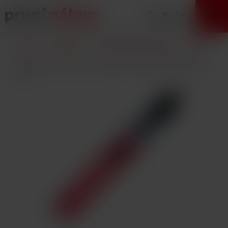
VÝPRODEJ
Úvod
E-Cigarety
Elektronické cigarety
Sady
Joyetech eGo AIO ECO elektronická cigareta 650mAh
Red