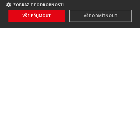
ZOBRAZIT PODROBNOSTI
VŠE PŘIJMOUT
VŠE ODMÍTNOUT
NOVINKY
NIC VÁM NEUNIKNE
Zaregistrovat
Souhlasím se
zpracováním osobních údajů
.
KONTAKT
MAVEX, spol. s. r. o.
Jateční 169
760 01 Zlín