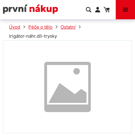
VÝPRODEJ
Úvod
Péče o tělo
Ostatní
Irigátor-náhr.díl-trysky