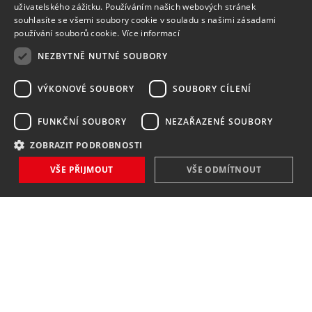
uživatelského zážitku. Používáním našich webových stránek
souhlasíte se všemi soubory cookie v souladu s našimi zásadami
používání souborů cookie.
Více informací
NEZBYTNĚ NUTNÉ SOUBORY
VÝKONOVÉ SOUBORY
SOUBORY CÍLENÍ
FUNKČNÍ SOUBORY
NEZAŘAZENÉ SOUBORY
ZOBRAZIT PODROBNOSTI
NOVINKY
VŠE PŘIJMOUT
VŠE ODMÍTNOUT
NIC VÁM NEUNIKNE
Zaregistrovat
Souhlasím se
zpracováním osobních údajů
.