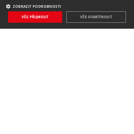
ZOBRAZIT PODROBNOSTI
VŠE PŘIJMOUT
VŠE ODMÍTNOUT
NOVINKY
NIC VÁM NEUNIKNE
Zaregistrovat
Souhlasím se
zpracováním osobních údajů
.
KONTAKT
MAVEX, spol. s. r. o.
Jateční 169
760 01 Zlín