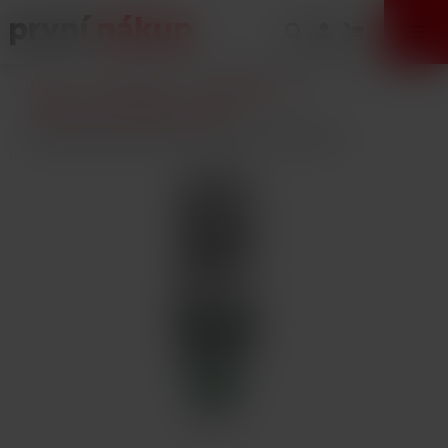
VÝPRODEJ
Úvod
E-Cigarety
Příslušenství
Clearomizery a žhavící hlavy
aSpire Nautilus NS BVC žhavící hlava 1,8ohm