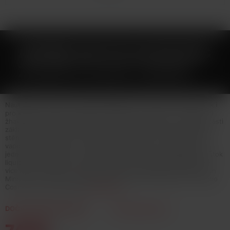
ASPIRE NAUTILUS NS BVC
ŽHAVÍCÍ HLAVA 1,8OHM
Nautilus NS - žhavicí hlava přizpůsobena jak pro SALT liquidy, tak i
pro klasické liquidy... Bottom Vertical Coil - Jedná se o single coil
žhavící hlavu (jedná spirálka) se spirálkou umístěnou ve spodní části
základny clearomizeru, kdy knot je vertikálně (od shora dolů) po
stěnách žhavící hlavy s průduchem uprostřed. Tento systém pro
vapování i ukotvení je v mnoha směrech lepší: + použita pouze
jedna žhavící spirálka = menší náročnost na energii baterie + průtok
liquidu je vzhledem k nasávaní (gravitace) mnohem objemnější =
více kouře, více chutí, více životnosti . Kompatibilní s aSpire Triton
Mini, Plato, Nautilus, Nautilus AIO, Nautilus 2, Nautilus GT a Vaptio
Cosmo, Tyro a Tyro Nano
Celý popis
DOČASNĚ NEDOSTUPNÉ
hlídat dostupnost