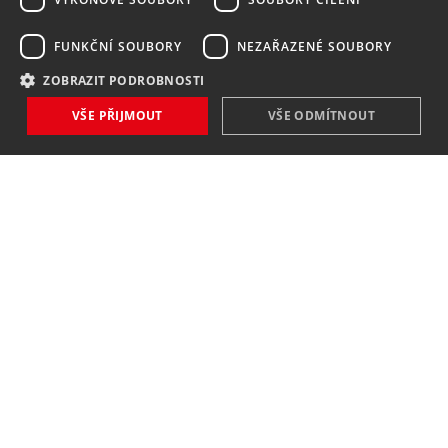
FUNKČNÍ SOUBORY
NEZAŘAZENÉ SOUBORY
ZOBRAZIT PODROBNOSTI
VŠE PŘIJMOUT
VŠE ODMÍTNOUT
NOVINKY
NIC VÁM NEUNIKNE
Zaregistrovat
Souhlasím se
zpracováním osobních údajů
.
KONTAKT
MAVEX, spol. s. r. o.