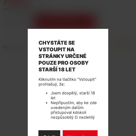
74 Kč
cena bez DPH: 61,16 Kč
-
+
Vložit do košíku
CHYSTÁTE SE
Katalogové číslo: 132965
VSTOUPIT NA
STRÁNKY URČENÉ
POUZE PRO OSOBY
STARŠÍ 18 LET
TECHNICKÉ PARAMETRY
Kliknutím na tlačítko "Vstoupit"
prohlašuji, že:
Jsem dospělý, starší 18
let
Nepřipustím, aby ke zde
uvedeným datům
přistupoval kdokoli
nezpůsobilý či nezletilý