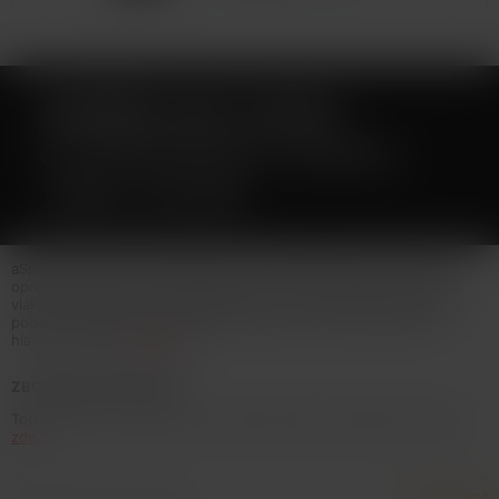
ASPIRE CE5-S BVC
CLEAROMIZER 1,8OHM
1,8ML SILVER
aSpire CE5-S BVC Clearomizer používá vylepšené žhavicí hlavy
oproti předchozí verzi aSpire BDC. U tohoto typu jsou keramická
vlákna a spirálky uloženy vertikálně, čímž se zlepšuje kouřivost a
podání chuti liquidu. Objem clearomizeru je 1,8ml s odporovou
hlavou 1,8ohm.
Celý popis
ZBOŽÍ NENÍ NA PRODEJ
Toto zboží není možné koupit. Prohlédněte si podobné produkty
zde
.