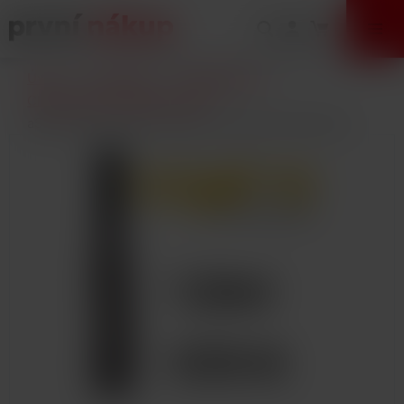
VÝPRODEJ
Úvod
E-Cigarety
Příslušenství
Clearomizery a žhavící hlavy
aSpire CE5-S BVC Clearomizer 1,8ohm 1,8ml Silver