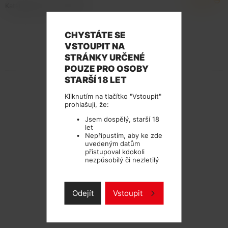
Katalogové číslo: 102902
CHYSTÁTE SE
VSTOUPIT NA
STRÁNKY URČENÉ
TECHNICKÉ PARAMETRY
POUZE PRO OSOBY
STARŠÍ 18 LET
Kliknutím na tlačítko "Vstoupit"
prohlašuji, že:
Jsem dospělý, starší 18
let
Nepřipustím, aby ke zde
uvedeným datům
přistupoval kdokoli
nezpůsobilý či nezletilý
Odejít
Vstoupit