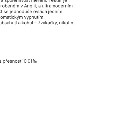
 a spolehlivost měření. Tester je
robeném v Anglii, a ultramoderním
kt se jednoduše ovládá jedním
utomatickým vypnutím.
bsahují alkohol – žvýkačky, nikotin,
s přesností 0,01‰