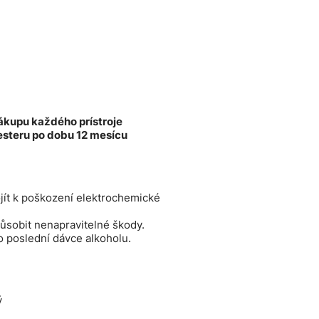
ákupu každého prístroje
esteru po dobu 12 mesícu
jít k poškození elektrochemické
ůsobit nenapravitelné škody.
 poslední dávce alkoholu.
ý