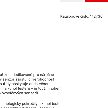
Katalogové číslo: 112736
zařízení dedikované pro náročné
ý senzor zajišťující věrohodnost
to třídy poskytuje dodatečnou
í alkohol testeru – je totiž mnohem
polovodičových senzorů.
hnologicky pokročilý alkohol tester