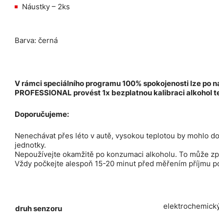
Náustky – 2ks
Barva: černá
V rámci speciálního programu 100% spokojenosti lze po n
PROFESSIONAL provést 1x bezplatnou kalibraci alkohol t
Doporučujeme:
Nenechávat přes léto v autě, vysokou teplotou by mohlo do
jednotky.
Nepoužívejte okamžitě po konzumaci alkoholu. To může zp
Vždy počkejte alespoň 15-20 minut před měřením příjmu po
elektrochemick
druh senzoru