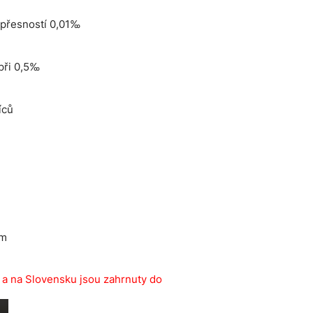
 přesností 0,01‰
při 0,5‰
íců
mm
a na Slovensku jsou zahrnuty do