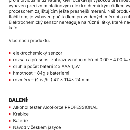
pro individuální uživatele, kteří očekávají vysokou přesnost
vybaven precizním platinovým elektrochemickým čidlem vy
procesorem zajištujícím ješte presnejší merení. Náš produ
tlačítkem, je vybaven počitadlem provedených měření a a
Elektrochemický senzor nereaguje na různé látky, které neo
kafe…
Vlastnosti produktu:
elektrochemický senzor
rozsah a přesnost zobrazovaného měření 0.00 – 4.00 ‰ 
druh a počet baterií 2 x AAA 1,5V
hmotnost – 84g s bateriemi
rozměry – (š./v./hl.) 47 x 114x 24 mm
BALENÍ:
Alkohol tester AlcoForce PROFESSIONAL
Krabice
Baterie
Návod v českém jazyce