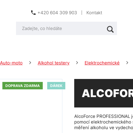
+420 604 309 903
Kontakt
Auto-moto
Alkohol testery
Elektrochemické
DOPRAVA ZDARMA
DÁREK
ALCOFOR
AlcoForce PROFESSIONAL je 
pomocí elektrochemického s
měření alkoholu ve vydec