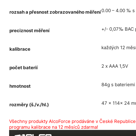
0.00 – 4.00 ‰ s
rozsah a přesnost zobrazovaného měření
+/- 0,07‰ BAC 
preciznost měření
každých 12 měs
kalibrace
2 x AAA 1,5V
počet baterií
84g s bateriemi
hmotnost
47 x 114x 24 
rozměry (š./v./hl.)
Všechny produkty AlcoForce prodáváne v České Republice 
programu kalibrace na 12 měsíců zdarma!