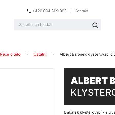
+420 604 309 903
Kontakt
Péče o tělo
Ostatní
Albert Balónek klysterovací č.
ALBERT 
KLYSTERO
Balónek klysterovací - s tr