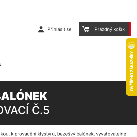
Přihlásit se
Prázdný košík
5
BALÓNEK
VACÍ Č.5
yskou, k provádění klystýru, bezešvý balónek, vyvařovatelné