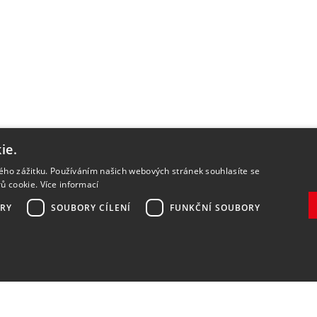
ie.
kého zážitku. Používáním našich webových stránek souhlasíte se
rů cookie.
Více informací
RY
SOUBORY CÍLENÍ
FUNKČNÍ SOUBORY
Zaregistrovat